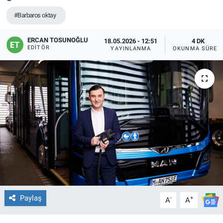
#Barbaros oktay
ERCAN TOSUNOĞLU
18.05.2026 - 12:51
4 DK
EDITÖR
YAYINLANMA
OKUNMA SÜRES
Paylaş
-
+
A
A