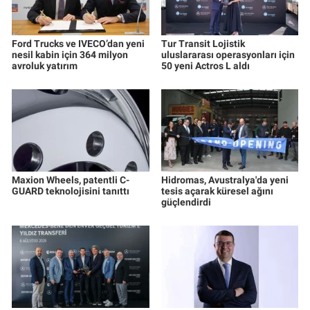
Ford Trucks ve IVECO’dan yeni
Tur Transit Lojistik
nesil kabin için 364 milyon
uluslararası operasyonları için
avroluk yatırım
50 yeni Actros L aldı
Maxion Wheels, patentli C-
Hidromas, Avustralya'da yeni
GUARD teknolojisini tanıttı
tesis açarak küresel ağını
güçlendirdi