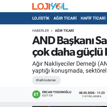
LOJİSTİK
AĞIR TİCARİ
HAFİF TİCARİ
OTO-TEST
HABERLER
AĞIR TİCARİ
AND Başkanı Sal
çok daha güçlü 
Ağır Nakliyeciler Derneği (A
yaptığı konuşmada, sektörel i
#Salih kodaman
ERCAN TOSUNOĞLU
08.05.2026 - 11:23
EDITÖR
YAYINLANMA