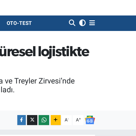
OTO-TEST
esel lojistikte
 ve Treyler Zirvesi’nde
ladı.
-
+
A
A