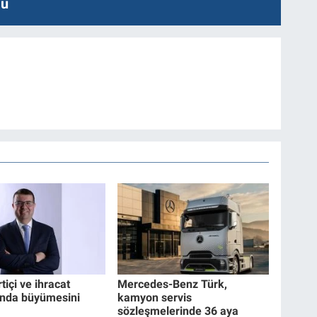
lu
rtiçi ve ihracat
Mercedes-Benz Türk,
ında büyümesini
kamyon servis
sözleşmelerinde 36 aya