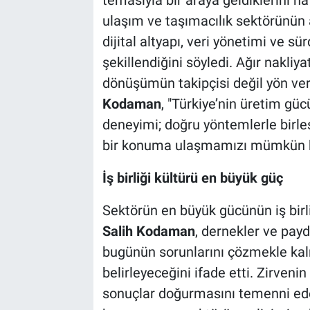
temasıyla bir araya geldiklerini ha
ulaşım ve taşımacılık sektörünün ar
dijital altyapı, veri yönetimi ve sü
şekillendiğini söyledi. Ağır nakliy
dönüşümün takipçisi değil yön ver
Kodaman
, "Türkiye’nin üretim güc
deneyimi; doğru yöntemlerle birle
bir konuma ulaşmamızı mümkün kı
İş birliği kültürü en büyük güç
Sektörün en büyük gücünün iş bir
Salih Kodaman
, dernekler ve pay
bugünün sorunlarını çözmekle kalm
belirleyeceğini ifade etti. Zirveni
sonuçlar doğurmasını temenni e