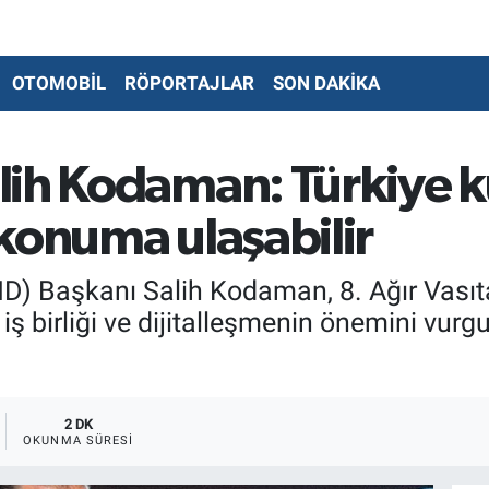
OTOMOBİL
RÖPORTAJLAR
SON DAKİKA
ih Kodaman: Türkiye kür
konuma ulaşabilir
ND) Başkanı Salih Kodaman, 8. Ağır Vasıta
ş birliği ve dijitalleşmenin önemini vurgu
2 DK
OKUNMA SÜRESI