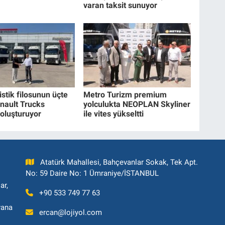
varan taksit sunuyor
istik filosunun üçte
Metro Turizm premium
enault Trucks
yolculukta NEOPLAN Skyliner
 oluşturuyor
ile vites yükseltti
Atatürk Mahallesi, Bahçevanlar Sokak, Tek Apt.
No: 59 Daire No: 1 Ümraniye/İSTANBUL
ar,
+90 533 749 77 63
yana
ercan@lojiyol.com