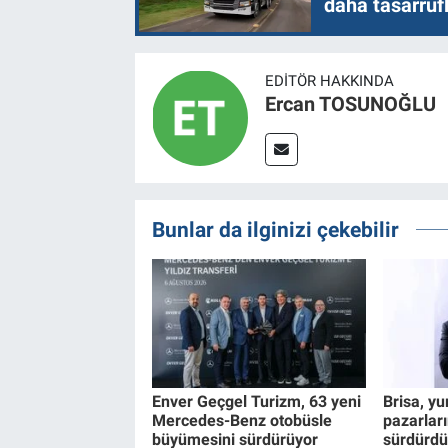
daha tasarruf
EDITÖR HAKKINDA
Ercan TOSUNOĞLU
Bunlar da ilginizi çekebilir
Enver Geçgel Turizm, 63 yeni
Brisa, yu
Mercedes-Benz otobüsle
pazarlar
büyümesini sürdürüyor
sürdürdü