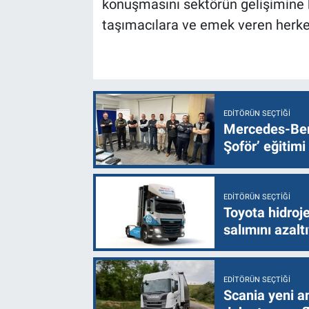
konuşmasını sektörün gelişimine k
taşımacılara ve emek veren herk
EDITÖRÜN SEÇTIĞI
Mercedes-Ben
Şoför’ eğitimi
EDITÖRÜN SEÇTIĞI
Toyota hidroje
salımını azalt
EDITÖRÜN SEÇTIĞI
Scania yeni a