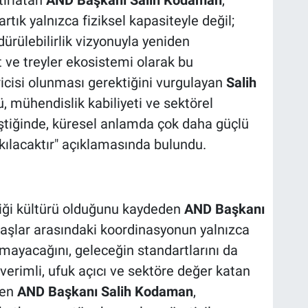
tırlatan
AND Başkanı Salih Kodaman
,
tık yalnızca fiziksel kapasiteyle değil;
rdürülebilirlik vizyonuyla yeniden
at ve treyler ekosistemi olarak bu
icisi olunması gerektiğini vurgulayan
Salih
ü, mühendislik kabiliyeti ve sektörel
ştiğinde, küresel anlamda çok daha güçlü
lacaktır" açıklamasında bulundu.
liği kültürü olduğunu kaydeden
AND Başkanı
daşlar arasındaki koordinasyonun yalnızca
ayacağını, geleceğin standartlarını da
n verimli, ufuk açıcı ve sektöre değer katan
den
AND Başkanı Salih Kodaman
,