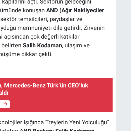
a kapılarını açtı. Sektörün geleceğini
bölümünde konuşan
AND (Ağır Nakliyeciler
 sektör temsilcileri, paydaşlar ve
uyduğu memnuniyeti dile getirdi. Zirvenin
mi açısından çok değerli katkılar
 belirten
Salih Kodaman
, ulaşım ve
nüşüme dikkat çekti.
, Mercedes-Benz Türk’ün CEO’luk
aldı
e
nolojiler Işığında Treylerin Yeni Yolculuğu”