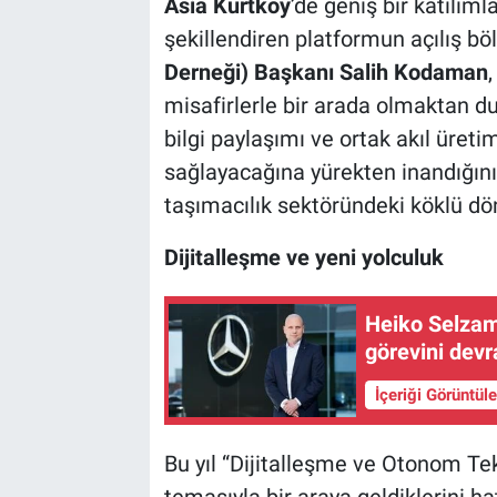
Asia Kurtköy
’de geniş bir katılıml
şekillendiren platformun açılış 
Derneği) Başkanı Salih Kodaman
,
misafirlerle bir arada olmaktan d
bilgi paylaşımı ve ortak akıl üreti
sağlayacağına yürekten inandığını
taşımacılık sektöründeki köklü dö
Dijitalleşme ve yeni yolculuk
Heiko Selzam
görevini devr
İçeriği Görüntül
Bu yıl “Dijitalleşme ve Otonom Tek