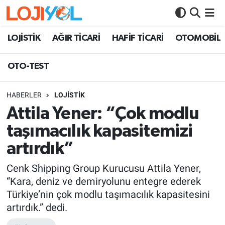
OTO-TEST
LOJİSTİK
AĞIR TİCARİ
HAFİF TİCARİ
OTOMOBİL
OTO-TEST
HABERLER
LOJİSTİK
Attila Yener: “Çok modlu
taşımacılık kapasitemizi
artırdık”
Cenk Shipping Group Kurucusu Attila Yener,
“Kara, deniz ve demiryolunu entegre ederek
Türkiye’nin çok modlu taşımacılık kapasitesini
artırdık.” dedi.