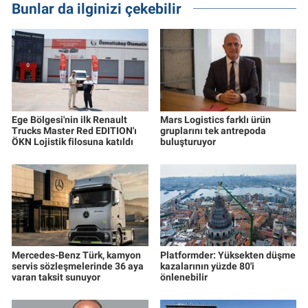
Bunlar da ilginizi çekebilir
Ege Bölgesi'nin ilk Renault
Mars Logistics farklı ürün
Trucks Master Red EDITION'ı
gruplarını tek antrepoda
ÖKN Lojistik filosuna katıldı
buluşturuyor
Mercedes-Benz Türk, kamyon
Platformder: Yüksekten düşme
servis sözleşmelerinde 36 aya
kazalarının yüzde 80'i
varan taksit sunuyor
önlenebilir