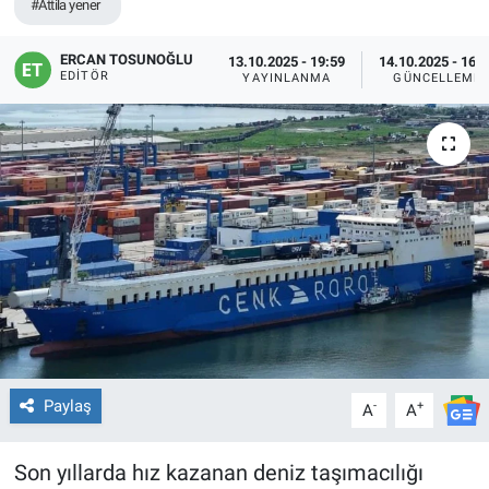
#Attila yener
ERCAN TOSUNOĞLU
13.10.2025 - 19:59
14.10.2025 - 16:
EDITÖR
YAYINLANMA
GÜNCELLEME
Paylaş
-
+
A
A
Son yıllarda hız kazanan deniz taşımacılığı