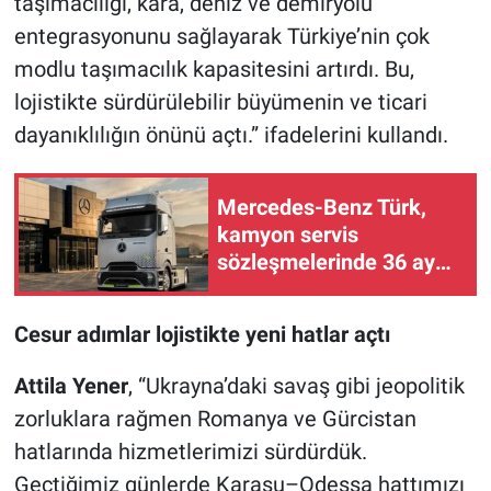
taşımacılığı, kara, deniz ve demiryolu
entegrasyonunu sağlayarak Türkiye’nin çok
modlu taşımacılık kapasitesini artırdı. Bu,
lojistikte sürdürülebilir büyümenin ve ticari
dayanıklılığın önünü açtı.” ifadelerini kullandı.
Mercedes-Benz Türk,
kamyon servis
sözleşmelerinde 36 aya
varan taksit sunuyor
Cesur adımlar lojistikte yeni hatlar açtı
Attila Yener
, “Ukrayna’daki savaş gibi jeopolitik
zorluklara rağmen Romanya ve Gürcistan
hatlarında hizmetlerimizi sürdürdük.
Geçtiğimiz günlerde Karasu–Odessa hattımızı