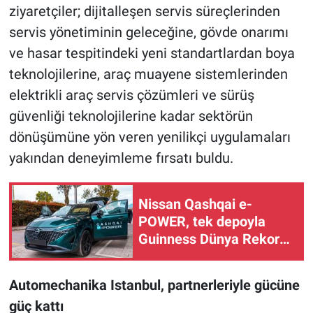
ziyaretçiler; dijitalleşen servis süreçlerinden
servis yönetiminin geleceğine, gövde onarımı
ve hasar tespitindeki yeni standartlardan boya
teknolojilerine, araç muayene sistemlerinden
elektrikli araç servis çözümleri ve sürüş
güvenliği teknolojilerine kadar sektörün
dönüşümüne yön veren yenilikçi uygulamaları
yakından deneyimleme fırsatı buldu.
Nissan Qashqai e-
POWER, tek depoyla
Guinness Dünya Rekoru
kırdı
Automechanika Istanbul, partnerleriyle gücüne
güç kattı