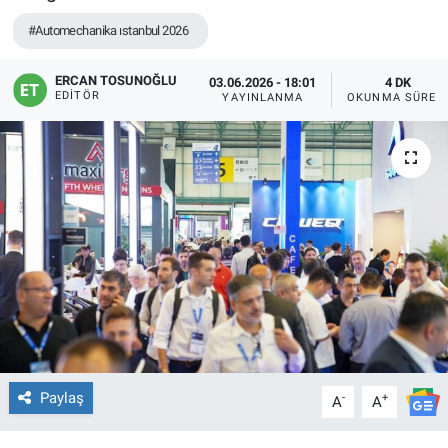
#Automechanika ıstanbul 2026
ERCAN TOSUNOĞLU
03.06.2026 - 18:01
4 DK
EDITÖR
YAYINLANMA
OKUNMA SÜRES
Paylaş
-
+
A
A