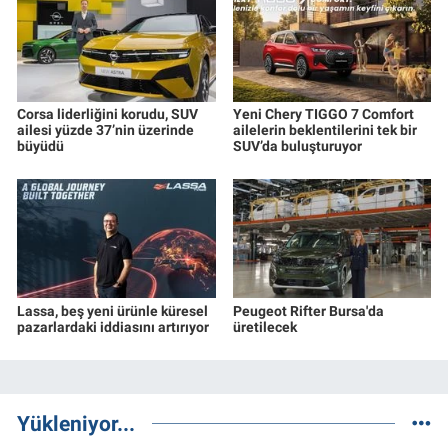
Corsa liderliğini korudu, SUV
Yeni Chery TIGGO 7 Comfort
ailesi yüzde 37’nin üzerinde
ailelerin beklentilerini tek bir
büyüdü
SUV’da buluşturuyor
Lassa, beş yeni ürünle küresel
Peugeot Rifter Bursa'da
pazarlardaki iddiasını artırıyor
üretilecek
Yükleniyor...