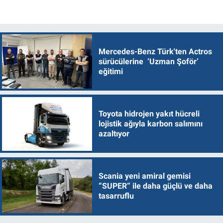
Mercedes-Benz Türk'ten Actros
sürücülerine ‘Uzman Şoför’
eğitimi
Toyota hidrojen yakıt hücreli
lojistik ağıyla karbon salımını
azaltıyor
Scania yeni amiral gemisi
“SUPER” ile daha güçlü ve daha
tasarruflu