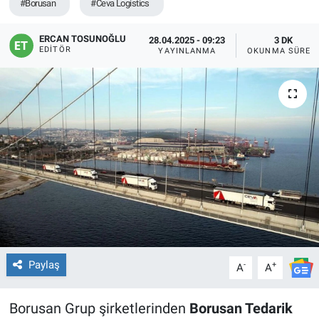
#Borusan
#Ceva Logistics
ERCAN TOSUNOĞLU
28.04.2025 - 09:23
3 DK
EDITÖR
YAYINLANMA
OKUNMA SÜRES
Paylaş
-
+
A
A
Borusan Grup şirketlerinden
Borusan Tedarik