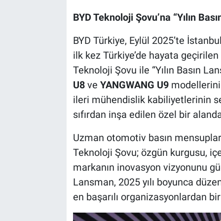
BYD Teknoloji Şovu’na “Yılın Bas
BYD Türkiye, Eylül 2025’te İstanb
ilk kez Türkiye’de hayata geçiril
Teknoloji Şovu ile “Yılın Basın L
U8
ve
YANGWANG U9
modellerini
ileri mühendislik kabiliyetlerinin 
sıfırdan inşa edilen özel bir alanda
Uzman otomotiv basın mensupların
Teknoloji Şovu; özgün kurgusu, içer
markanın inovasyon vizyonunu güç
Lansman, 2025 yılı boyunca düzen
en başarılı organizasyonlardan biri