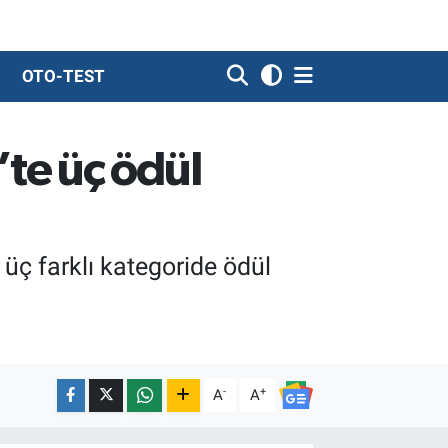
OTO-TEST
te üç ödül
üç farklı kategoride ödül
-
+
A
A