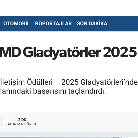
OTOMOBİL
RÖPORTAJLAR
SON DAKİKA
MD Gladyatörler 2025’
letişim Ödülleri – 2025 Gladyatörleri’nde 
lanındaki başarısını taçlandırdı.
2 DK
OKUNMA SÜRESI