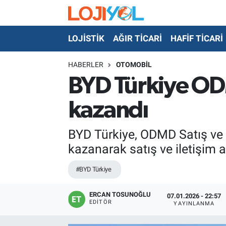
LOJİSTİK
AĞIR TİCARİ
HAFİF TİCARİ
OTO-TEST
HABERLER
OTOMOBİL
BYD Türkiye OD
kazandı
BYD Türkiye, ODMD Satış ve İ
kazanarak satış ve iletişim a
#BYD Türkiye
ERCAN TOSUNOĞLU
07.01.2026 - 22:57
EDITÖR
YAYINLANMA