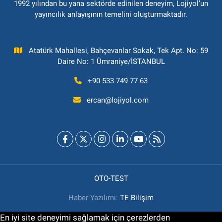
1992 yılından bu yana sektörde edinilen deneyim, Lojiyol’un
yayıncılık anlayışının temelini oluşturmaktadır.
Atatürk Mahallesi, Bahçevanlar Sokak, Tek Apt. No: 59
Daire No: 1 Ümraniye/İSTANBUL
+90 533 749 77 63
ercan@lojiyol.com
OTO-TEST
Haber Yazılımı:
TE Bilişim
En iyi site deneyimi sağlamak için çerezlerden