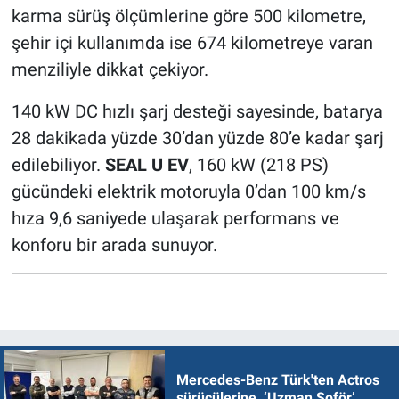
karma sürüş ölçümlerine göre 500 kilometre,
şehir içi kullanımda ise 674 kilometreye varan
menziliyle dikkat çekiyor.
140 kW DC hızlı şarj desteği sayesinde, batarya
28 dakikada yüzde 30’dan yüzde 80’e kadar şarj
edilebiliyor.
SEAL U EV
, 160 kW (218 PS)
gücündeki elektrik motoruyla 0’dan 100 km/s
hıza 9,6 saniyede ulaşarak performans ve
konforu bir arada sunuyor.
Mercedes-Benz Türk'ten Actros
sürücülerine ‘Uzman Şoför’