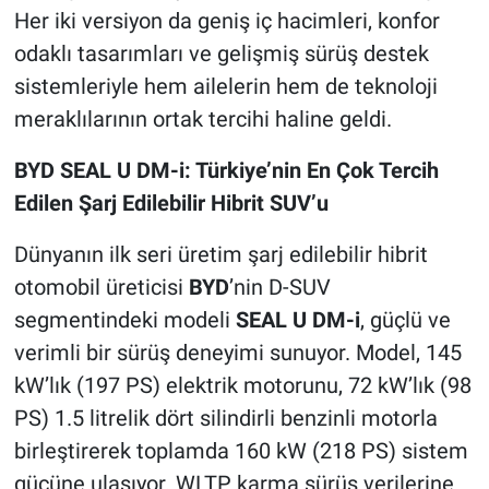
Her iki versiyon da geniş iç hacimleri, konfor
odaklı tasarımları ve gelişmiş sürüş destek
sistemleriyle hem ailelerin hem de teknoloji
meraklılarının ortak tercihi haline geldi.
BYD SEAL U DM-i: Türkiye’nin En Çok Tercih
Edilen Şarj Edilebilir Hibrit SUV’u
Dünyanın ilk seri üretim şarj edilebilir hibrit
otomobil üreticisi
BYD
’nin D-SUV
segmentindeki modeli
SEAL U DM-i
, güçlü ve
verimli bir sürüş deneyimi sunuyor. Model, 145
kW’lık (197 PS) elektrik motorunu, 72 kW’lık (98
PS) 1.5 litrelik dört silindirli benzinli motorla
birleştirerek toplamda 160 kW (218 PS) sistem
gücüne ulaşıyor. WLTP karma sürüş verilerine