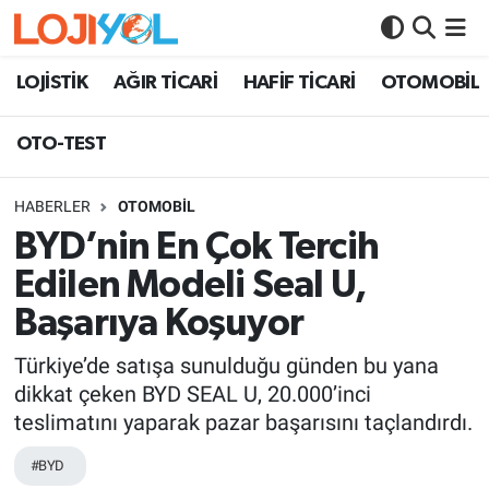
OTO-TEST
LOJİSTİK
AĞIR TİCARİ
HAFİF TİCARİ
OTOMOBİL
OTO-TEST
HABERLER
OTOMOBİL
BYD’nin En Çok Tercih
Edilen Modeli Seal U,
Başarıya Koşuyor
Türkiye’de satışa sunulduğu günden bu yana
dikkat çeken BYD SEAL U, 20.000’inci
teslimatını yaparak pazar başarısını taçlandırdı.
#BYD