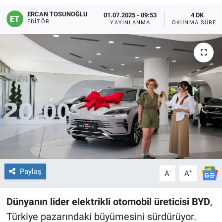
ERCAN TOSUNOĞLU
01.07.2025 - 09:53
4 DK
EDITÖR
YAYINLANMA
OKUNMA SÜRES
Paylaş
-
+
A
A
Dünyanın lider elektrikli otomobil üreticisi
BYD
,
Türkiye pazarındaki büyümesini sürdürüyor.