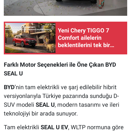
Yeni Chery TIGGO 7
Comfort ailelerin
beklentilerini tek bir
SUV’da buluşturuyor
Farklı Motor Seçenekleri ile Öne Çıkan BYD
SEAL U
BYD
’nin tam elektrikli ve şarj edilebilir hibrit
versiyonlarıyla Türkiye pazarında sunduğu D-
SUV modeli
SEAL U
, modern tasarımı ve ileri
teknolojiyi bir arada sunuyor.
Tam elektrikli
SEAL U EV
, WLTP normuna göre