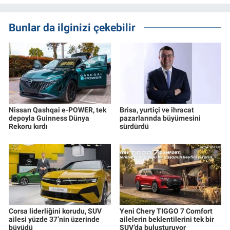
Bunlar da ilginizi çekebilir
Nissan Qashqai e-POWER, tek
Brisa, yurtiçi ve ihracat
depoyla Guinness Dünya
pazarlarında büyümesini
Rekoru kırdı
sürdürdü
Corsa liderliğini korudu, SUV
Yeni Chery TIGGO 7 Comfort
ailesi yüzde 37’nin üzerinde
ailelerin beklentilerini tek bir
büyüdü
SUV’da buluşturuyor