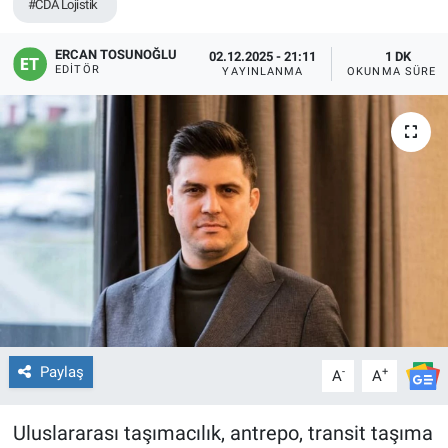
#CDA Lojistik
ERCAN TOSUNOĞLU
02.12.2025 - 21:11
1 DK
EDITÖR
YAYINLANMA
OKUNMA SÜRES
Paylaş
-
+
A
A
Uluslararası taşımacılık, antrepo, transit taşıma