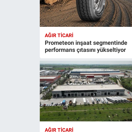
AĞIR TİCARİ
Prometeon inşaat segmentinde
performans çıtasını yükseltiyor
AĞIR TİCARİ