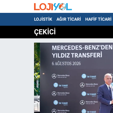
LOJİSTİK
AĞIR TİCARİ
HAFİF TİCARİ
OTO-TEST
ÇEKİCİ