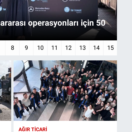
lararası operasyonları için 50
Ma
7
8
9
10
11
12
13
14
15
AĞIR TİCARİ