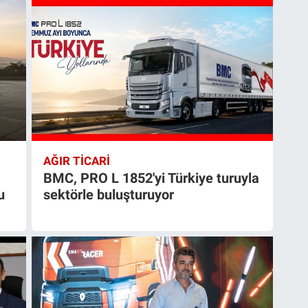
AĞIR TİCARİ
BMC, PRO L 1852'yi Türkiye turuyla
u
sektörle buluşturuyor