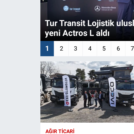
Tur Transit Lojistik ulus
yeni Actros L aldı
1
2
3
4
5
6
AĞIR TİCARİ