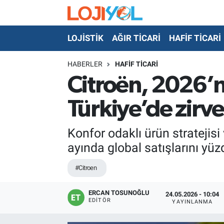
LOJİSTİK
AĞIR TİCARİ
HAFİF TİCARİ
OTO-TEST
HABERLER
HAFİF TİCARİ
Citroën, 2026’n
Türkiye’de zirv
Konfor odaklı ürün stratejisi
ayında global satışlarını yü
#Citroen
ERCAN TOSUNOĞLU
24.05.2026 - 10:04
EDITÖR
YAYINLANMA