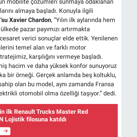
 uygun mobilite çözümleri sunmaya odaklanan
çlarını almaya başladı. Konuyla ilgili
’su Xavier Chardon
, “Yılın ilk aylarında hem
ülkede pazar payımızı artırmakta
saret verici sonuçlar elde ettik. Yenilenen
erini temel alan ve farklı motor
atejimiz, karşılığını vermeye başladı.
 geniş hacim ve daha yüksek konfor sunuyoruz
ka bir örneği. Gerçek anlamda beş koltuklu,
 sahip olan bu model, aynı zamanda Fransa
lektrikli otomobil olma özelliği taşıyor.” dedi.
in ilk Renault Trucks Master Red
 Lojistik filosuna katıldı
e