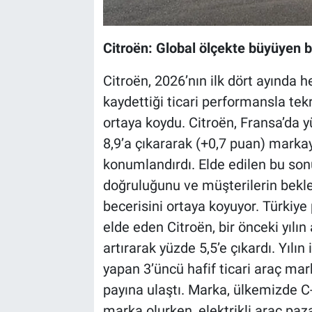
Citroën: Global ölçekte büyüyen b
Citroën, 2026’nın ilk dört ayında
kaydettiği ticari performansla tek
ortaya koydu. Citroën, Fransa’da 
8,9’a çıkararak (+0,7 puan) marka
konumlandırdı. Elde edilen bu sonu
doğruluğunu ve müşterilerin bekle
becerisini ortaya koyuyor. Türkiye
elde eden Citroën, bir önceki yılı
artırarak yüzde 5,5’e çıkardı. Yılın
yapan 3’üncü hafif ticari araç mar
payına ulaştı. Marka, ülkemizde 
marka olurken, elektrikli araç paza