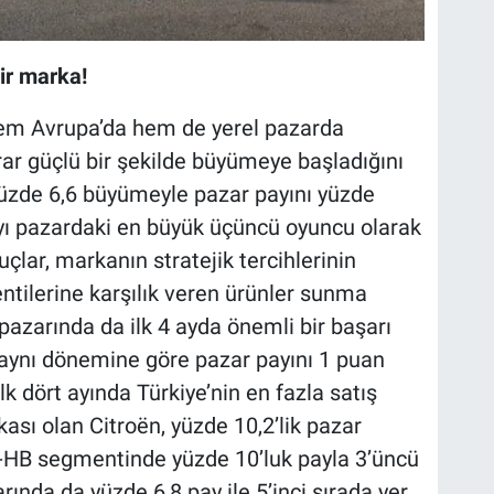
ir marka!
 hem Avrupa’da hem de yerel pazarda
rar güçlü bir şekilde büyümeye başladığını
yüzde 6,6 büyümeyle pazar payını yüzde
yı pazardaki en büyük üçüncü oyuncu olarak
çlar, markanın stratejik tercihlerinin
ntilerine karşılık veren ürünler sunma
 pazarında da ilk 4 ayda önemli bir başarı
n aynı dönemine göre pazar payını 1 puan
 ilk dört ayında Türkiye’nin en fazla satış
kası olan Citroën, yüzde 10,2’lik pazar
C-HB segmentinde yüzde 10’luk payla 3’üncü
rında da yüzde 6,8 pay ile 5’inci sırada yer