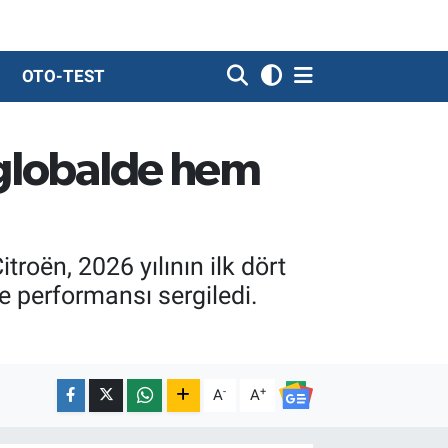
OTO-TEST
 globalde hem
troën, 2026 yılının ilk dört
e performansı sergiledi.
-
+
A
A