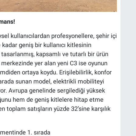
mans!
sel kullanıcılardan profesyonellere, şehir içi
adar geniş bir kullanıcı kitlesinin
 tasarlanmış, kapsamlı ve tutarlı bir ürün
ın merkezinde yer alan yeni C3 ise oyunun
imdiden ortaya koydu. Erişilebilirlik, konfor
arada sunan model, elektrikli mobiliteyi
uyor. Avrupa genelinde sergilediği yüksek
unu hem de geniş kitlelere hitap etme
en toplam satışların yüzde 32’sine karşılık
egmentinde 1. sırada