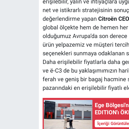
erişilebilir, yalın ve ihtiyaçlara
net ve istikrarlı stratejisinin sonu
değerlendirme yapan
Citroën CEO
global ölçekte hem de hemen her 
olduğumuz Avrupa’da son derece ce
ürün yelpazemiz ve müşteri tercihl
seçenekleri sunmaya odaklanan str
Daha erişilebilir fiyatlarla daha
ve ë-C3 de bu yaklaşımımızın hari
ferah ve geniş bir bagaj hacmine
pazarındaki en erişilebilir fiyatlı e
Ege Bölgesi'n
EDITION'ı ÖKN
İçeriği Görüntül