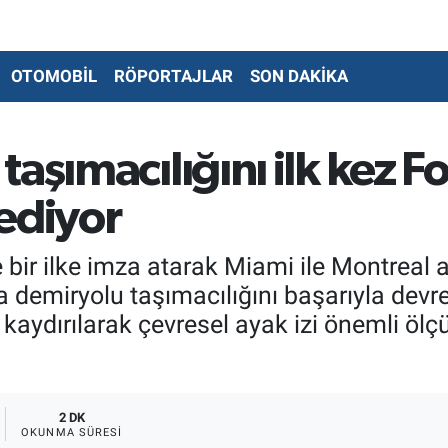
OTOMOBİL
RÖPORTAJLAR
SON DAKİKA
taşımacılığını ilk kez 
 ediyor
 bir ilke imza atarak Miami ile Montreal a
emiryolu taşımacılığını başarıyla devreye
kaydırılarak çevresel ayak izi önemli ölçü
2 DK
OKUNMA SÜRESI