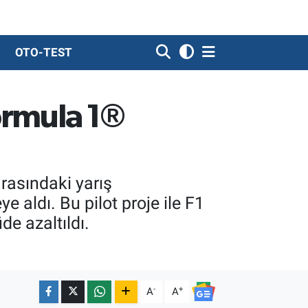
OTO-TEST
Formula 1®
rasındaki yarış
 aldı. Bu pilot proje ile F1
de azaltıldı.
-
+
A
A