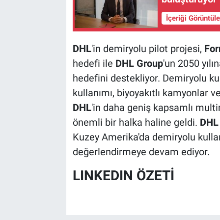
İçeriği Görüntül
DHL
'in demiryolu pilot projesi,
For
hedefi ile
DHL Group
'un 2050 yılı
hedefini destekliyor. Demiryolu kul
kullanımı, biyoyakıtlı kamyonlar v
DHL
'in daha geniş kapsamlı multi
önemli bir halka haline geldi.
DHL
Kuzey Amerika'da demiryolu kullan
değerlendirmeye devam ediyor.
LINKEDIN ÖZETİ