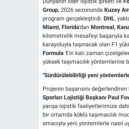
Dünyanın lider lojistik şirketi ve
F
Group
, 2026 sezonunda
Kuzey Am
program gerçekleştirdi.
DHL
, yak
Miami, Florida
'dan
Montreal, Kan
kilometrelik mesafeyi başarıyla ka
karayoluyla taşınacak olan F1 yük
Formula 1
'in katı zaman çizelgele
yüksek taşımacılık yöntemlerine ba
"Sürdürülebilirliği yeni yöntemler
Projenin başarısını değerlendiren
Sporları Lojistiği Başkanı Paul Fo
yarışa lojistik faaliyetlerimize d
bir ortamda köklü taşımacılık modl
amacıyla yeni yöntemlerle nasıl u