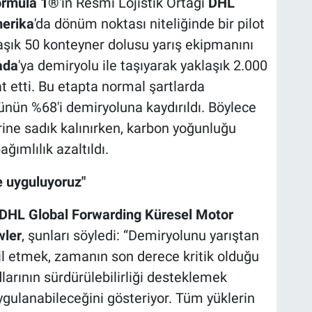
ormula 1®
'in Resmi Lojistik Ortağı
DHL
erika
'da dönüm noktası niteliğinde bir pilot
laşık 50 konteyner dolusu yarış ekipmanını
ada
'ya demiryolu ile taşıyarak yaklaşık 2.000
t etti. Bu etapta normal şartlarda
ünün %68'i demiryoluna kaydırıldı. Böylece
rine sadık kalınırken, karbon yoğunluğu
ğımlılık azaltıldı.
le uyguluyoruz"
DHL Global Forwarding Küresel Motor
wler
, şunları söyledi: “Demiryolunu yarıştan
ahil etmek, zamanın son derece kritik olduğu
arının sürdürülebilirliği desteklemek
ygulanabileceğini gösteriyor. Tüm yüklerin