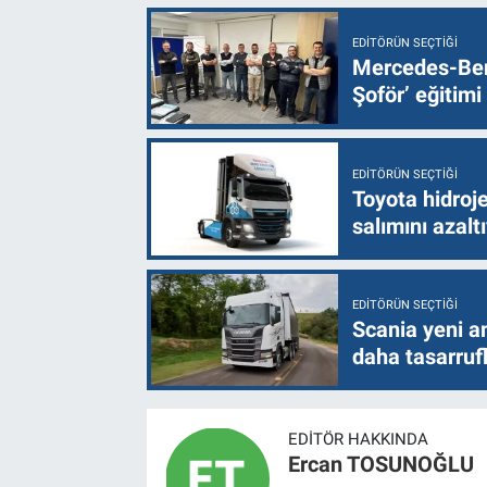
EDITÖRÜN SEÇTIĞI
Mercedes-Ben
Şoför’ eğitimi
EDITÖRÜN SEÇTIĞI
Toyota hidroje
salımını azalt
EDITÖRÜN SEÇTIĞI
Scania yeni a
daha tasarruf
EDITÖR HAKKINDA
Ercan TOSUNOĞLU