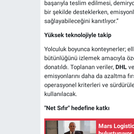
başarıyla teslim edilmesi, demir
bir şekilde desteklerken, emisyon
sağlayabileceğini kanıtlıyor.”
Yüksek teknolojiyle takip
Yolculuk boyunca konteynerler; ell
bütünlüğünü izlemek amacıyla özel
donatıldı. Toplanan veriler,
DHL
v
emisyonlarını daha da azaltma fır
operasyonel kriterleri ve sürdürül
kullanılacak.
"Net Sıfır" hedefine katkı
Mars Logistic
buluşturuyor