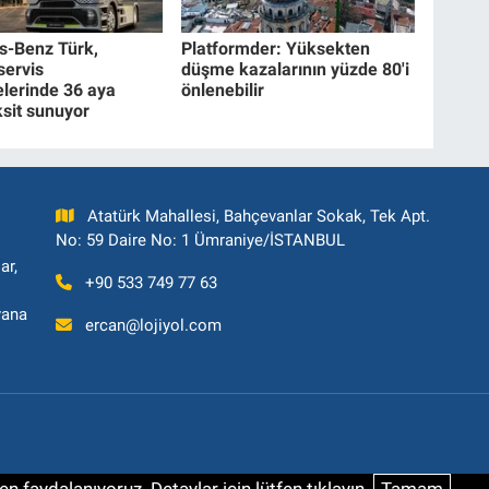
s-Benz Türk,
Platformder: Yüksekten
ervis
düşme kazalarının yüzde 80'i
lerinde 36 aya
önlenebilir
ksit sunuyor
Atatürk Mahallesi, Bahçevanlar Sokak, Tek Apt.
No: 59 Daire No: 1 Ümraniye/İSTANBUL
ar,
+90 533 749 77 63
yana
ercan@lojiyol.com