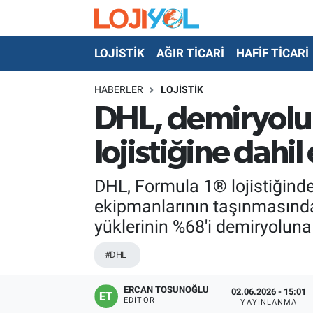
LOJİSTİK
AĞIR TİCARİ
HAFİF TİCARİ
OTO-TEST
HABERLER
LOJİSTİK
DHL, demiryolu 
lojistiğine dahil
DHL, Formula 1® lojistiğinde
ekipmanlarının taşınmasında d
yüklerinin %68'i demiryoluna 
#DHL
ERCAN TOSUNOĞLU
02.06.2026 - 15:01
EDITÖR
YAYINLANMA