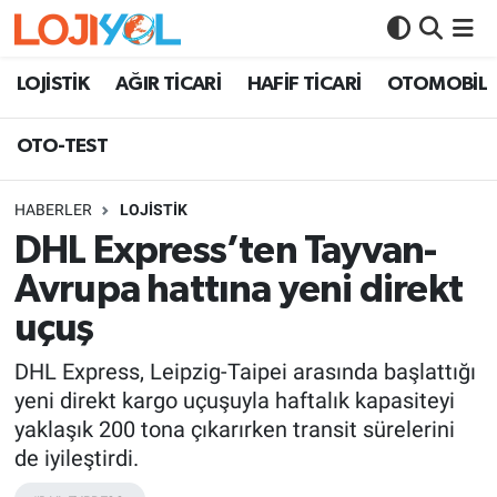
OTO-TEST
LOJİSTİK
AĞIR TİCARİ
HAFİF TİCARİ
OTOMOBİL
OTO-TEST
HABERLER
LOJİSTİK
DHL Express’ten Tayvan-
Avrupa hattına yeni direkt
uçuş
DHL Express, Leipzig-Taipei arasında başlattığı
yeni direkt kargo uçuşuyla haftalık kapasiteyi
yaklaşık 200 tona çıkarırken transit sürelerini
de iyileştirdi.