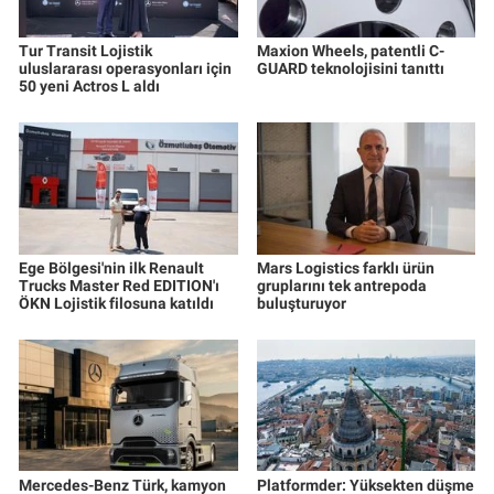
Tur Transit Lojistik
Maxion Wheels, patentli C-
uluslararası operasyonları için
GUARD teknolojisini tanıttı
50 yeni Actros L aldı
Ege Bölgesi'nin ilk Renault
Mars Logistics farklı ürün
Trucks Master Red EDITION'ı
gruplarını tek antrepoda
ÖKN Lojistik filosuna katıldı
buluşturuyor
Mercedes-Benz Türk, kamyon
Platformder: Yüksekten düşme