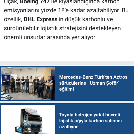
Uçak,
Boeing 747
ile kıyaslandığında karbon
emisyonlarını yüzde 18’e kadar azaltabiliyor. Bu
özellik,
DHL Express
’in düşük karbonlu ve
sürdürülebilir lojistik stratejisini destekleyen
önemli unsurlar arasında yer alıyor.
Mercedes-Benz Türk'ten Actros
sürücülerine ‘Uzman Şoför’
eğitimi
Toyota hidrojen yakıt hücreli
lojistik ağıyla karbon salımını
azaltıyor