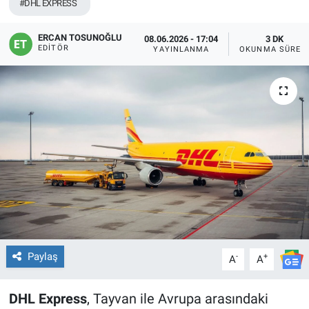
#DHL EXPRESS
ERCAN TOSUNOĞLU
08.06.2026 - 17:04
3 DK
EDITÖR
YAYINLANMA
OKUNMA SÜRES
Paylaş
-
+
A
A
DHL Express
, Tayvan ile Avrupa arasındaki