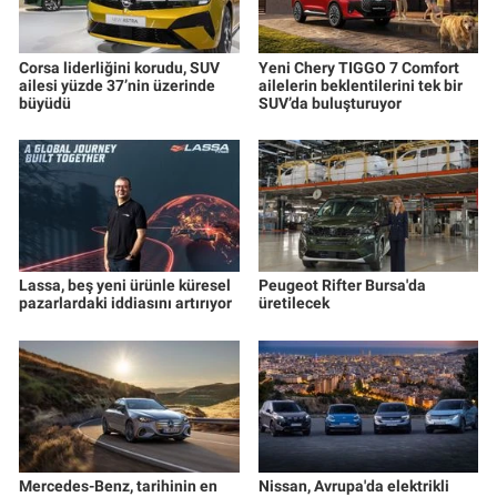
Corsa liderliğini korudu, SUV
Yeni Chery TIGGO 7 Comfort
ailesi yüzde 37’nin üzerinde
ailelerin beklentilerini tek bir
büyüdü
SUV’da buluşturuyor
Lassa, beş yeni ürünle küresel
Peugeot Rifter Bursa'da
pazarlardaki iddiasını artırıyor
üretilecek
Mercedes-Benz, tarihinin en
Nissan, Avrupa'da elektrikli