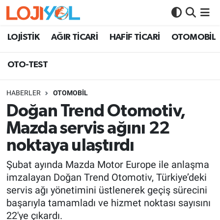
OTO-TEST
LOJİSTİK
AĞIR TİCARİ
HAFİF TİCARİ
OTOMOBİL
OTO-TEST
HABERLER
OTOMOBİL
Doğan Trend Otomotiv,
Mazda servis ağını 22
noktaya ulaştırdı
Şubat ayında Mazda Motor Europe ile anlaşma
imzalayan Doğan Trend Otomotiv, Türkiye’deki
servis ağı yönetimini üstlenerek geçiş sürecini
başarıyla tamamladı ve hizmet noktası sayısını
22'ye çıkardı.