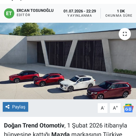
ERCAN TOSUNOĞLU
01.07.2026 - 22:29
1 DK
EDITÖR
YAYINLANMA
OKUNMA SÜRES
Paylaş
-
+
A
A
Doğan Trend Otomotiv
, 1 Şubat 2026 itibarıyla
bünyesine kattığı
Mazda
markasının Türkiye