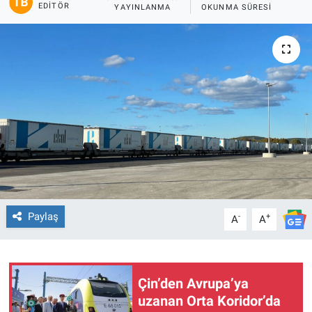
EDITÖR
YAYINLANMA
OKUNMA SÜRESI
Paylaş
-
+
A
A
Çin’den Avrupa’ya
uzanan Orta Koridor’da