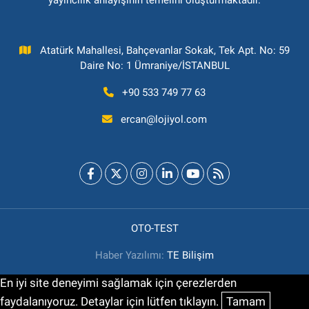
yayıncılık anlayışının temelini oluşturmaktadır.
Atatürk Mahallesi, Bahçevanlar Sokak, Tek Apt. No: 59
Daire No: 1 Ümraniye/İSTANBUL
+90 533 749 77 63
ercan@lojiyol.com
OTO-TEST
Haber Yazılımı:
TE Bilişim
En iyi site deneyimi sağlamak için çerezlerden
faydalanıyoruz. Detaylar için lütfen tıklayın.
Tamam