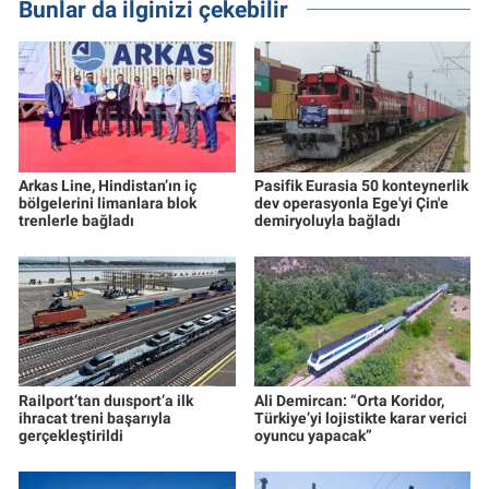
Bunlar da ilginizi çekebilir
Arkas Line, Hindistan’ın iç
Pasifik Eurasia 50 konteynerlik
bölgelerini limanlara blok
dev operasyonla Ege'yi Çin'e
trenlerle bağladı
demiryoluyla bağladı
Railport’tan duısport’a ilk
Ali Demircan: “Orta Koridor,
ihracat treni başarıyla
Türkiye’yi lojistikte karar verici
gerçekleştirildi
oyuncu yapacak”