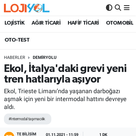
OTO-TEST
LOJİSTİK
AĞIR TİCARİ
HAFİF TİCARİ
OTOMOBİL
OTO-TEST
HABERLER
DEMİRYOLU
Ekol, İtalya'daki grevi yeni
tren hatlarıyla aşıyor
Ekol, Trieste Limanı’nda yaşanan darboğazı
aşmak için yeni bir intermodal hattını devreye
aldı.
#Intermodal taşımacılık
TE BILISIM
01.11.2021 - 11:59
1 DK