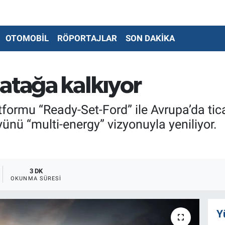
OTOMOBİL
RÖPORTAJLAR
SON DAKİKA
atağa kalkıyor
formu “Ready-Set-Ford” ile Avrupa’da ticari
ünü “multi-energy” vizyonuyla yeniliyor.
3 DK
OKUNMA SÜRESI
Y