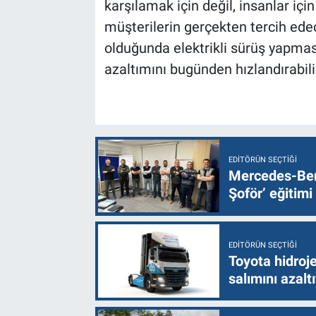
karşılamak için değil, insanlar için
müşterilerin gerçekten tercih ed
olduğunda elektrikli sürüş yapması
azaltımını bugünden hızlandırabilir
EDITÖRÜN SEÇTIĞI
Mercedes-Ben
Şoför’ eğitimi
EDITÖRÜN SEÇTIĞI
Toyota hidroje
salımını azalt