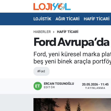
LOJİSTİK
AĞIR TİCARİ
HAFİF TİCARİ
OTO-TEST
HABERLER
HAFİF TİCARİ
Ford Avrupa’da 
Ford, yeni küresel marka plat
beş yeni binek araçla portföy
#Ford
ERCAN TOSUNOĞLU
20.05.2026 - 11:45
EDITÖR
YAYINLANMA