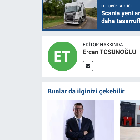
EDITÖRÜN SEÇTIĞI
Scania yeni a
daha tasarruf
EDITÖR HAKKINDA
Ercan TOSUNOĞLU
Bunlar da ilginizi çekebilir