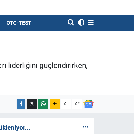
OTO-TEST
 liderliğini güçlendirirken,
-
+
A
A
ükleniyor...