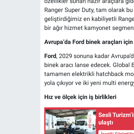
özellikler sunan hazır araçlara gi
Ranger Super Duty, tam olarak bu 
geliştirdiğimiz en kabiliyetli Ran
bir ağır hizmet kamyonet segmenti
Avrupa’da Ford binek araçları için
Ford
, 2029 sonuna kadar Avrupa’d
binek aracı lanse edecek. Global B
tamamen elektrikli hatchback mode
yola çıkıyor ve iki yeni multi ener
Hız ve ölçek için iş birlikleri
Sesli Turizm’
ulaştı
İçeriği Görüntül