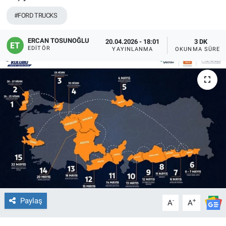
#FORD TRUCKS
ERCAN TOSUNOĞLU
20.04.2026 - 18:01
3 DK
EDITÖR
YAYINLANMA
OKUNMA SÜRES
Paylaş
-
+
A
A