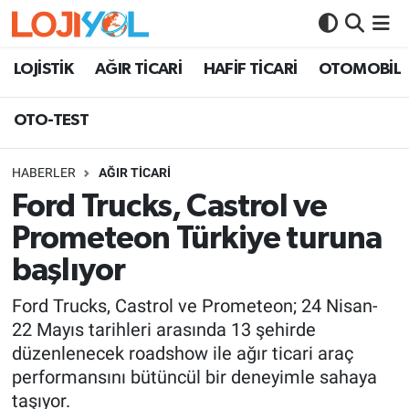
OTO-TEST
LOJİSTİK
AĞIR TİCARİ
HAFİF TİCARİ
OTOMOBİL
OTO-TEST
HABERLER
AĞIR TİCARİ
Ford Trucks, Castrol ve
Prometeon Türkiye turuna
başlıyor
Ford Trucks, Castrol ve Prometeon; 24 Nisan-
22 Mayıs tarihleri arasında 13 şehirde
düzenlenecek roadshow ile ağır ticari araç
performansını bütüncül bir deneyimle sahaya
taşıyor.