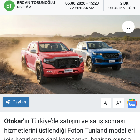
ERCAN TOSUNOĞLU
06.06.2026 - 15:20
2 DK
EDITÖR
YAYINLANMA
OKUNMA SÜRES
Paylaş
-
+
A
A
Otokar
’ın Türkiye’de satışını ve satış sonrası
hizmetlerini üstlendiği Foton Tunland modelleri
için hazırlanan özel kampanya, haziran ayında