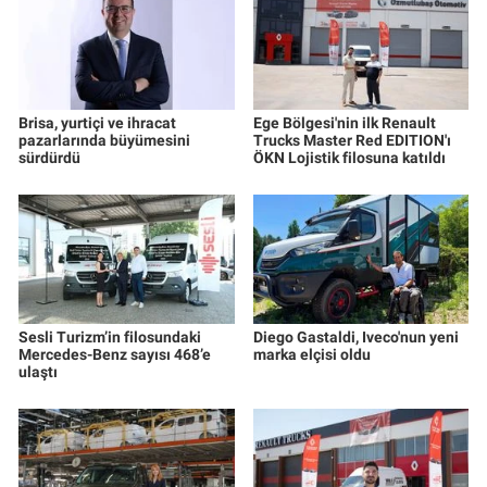
Brisa, yurtiçi ve ihracat
Ege Bölgesi'nin ilk Renault
pazarlarında büyümesini
Trucks Master Red EDITION'ı
sürdürdü
ÖKN Lojistik filosuna katıldı
Sesli Turizm’in filosundaki
Diego Gastaldi, Iveco'nun yeni
Mercedes-Benz sayısı 468’e
marka elçisi oldu
ulaştı