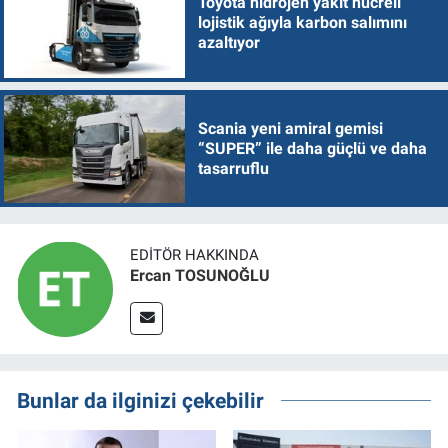
Toyota hidrojen yakıt hücreli
lojistik ağıyla karbon salımını
azaltıyor
Scania yeni amiral gemisi
“SUPER” ile daha güçlü ve daha
tasarruflu
EDITÖR HAKKINDA
Ercan TOSUNOĞLU
Bunlar da ilginizi çekebilir