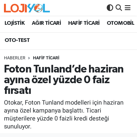
OTO-TEST
LOJİSTİK
AĞIR TİCARİ
HAFİF TİCARİ
OTOMOBİL
OTO-TEST
HABERLER
HAFİF TİCARİ
Foton Tunland’de haziran
ayına özel yüzde 0 faiz
fırsatı
Otokar, Foton Tunland modelleri için haziran
ayına özel kampanya başlattı. Ticari
müşterilere yüzde 0 faizli kredi desteği
sunuluyor.