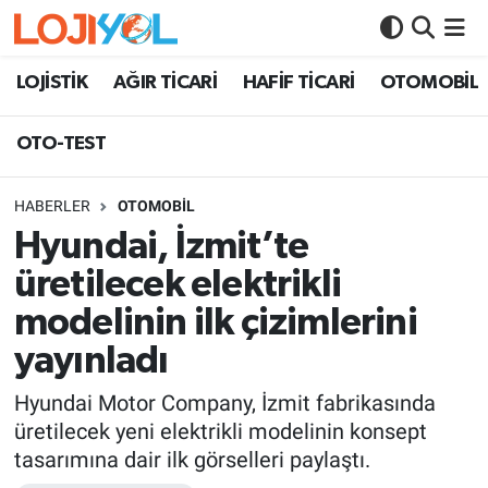
OTO-TEST
LOJİSTİK
AĞIR TİCARİ
HAFİF TİCARİ
OTOMOBİL
OTO-TEST
HABERLER
OTOMOBİL
Hyundai, İzmit’te
üretilecek elektrikli
modelinin ilk çizimlerini
yayınladı
Hyundai Motor Company, İzmit fabrikasında
üretilecek yeni elektrikli modelinin konsept
tasarımına dair ilk görselleri paylaştı.