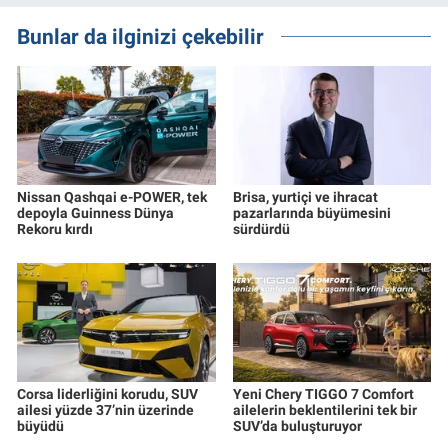
Bunlar da ilginizi çekebilir
Nissan Qashqai e-POWER, tek
Brisa, yurtiçi ve ihracat
depoyla Guinness Dünya
pazarlarında büyümesini
Rekoru kırdı
sürdürdü
Corsa liderliğini korudu, SUV
Yeni Chery TIGGO 7 Comfort
ailesi yüzde 37’nin üzerinde
ailelerin beklentilerini tek bir
büyüdü
SUV’da buluşturuyor