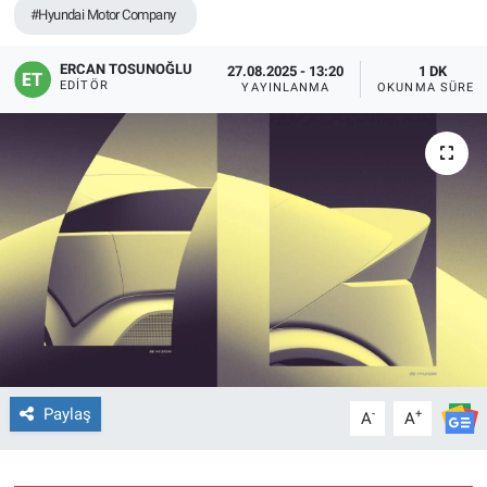
#Hyundai Motor Company
ERCAN TOSUNOĞLU
27.08.2025 - 13:20
1 DK
EDITÖR
YAYINLANMA
OKUNMA SÜRES
Paylaş
-
+
A
A