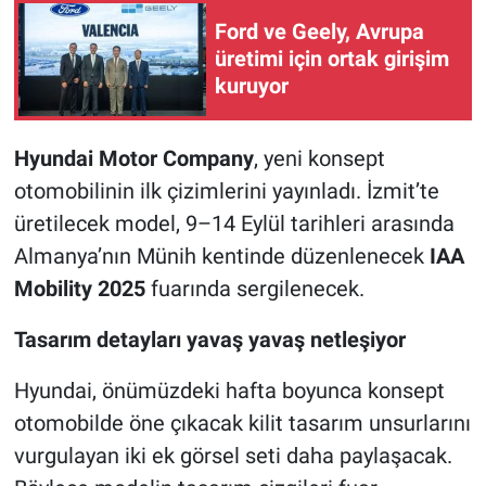
Ford ve Geely, Avrupa
üretimi için ortak girişim
kuruyor
Hyundai Motor Company
, yeni konsept
otomobilinin ilk çizimlerini yayınladı. İzmit’te
üretilecek model, 9–14 Eylül tarihleri arasında
Almanya’nın Münih kentinde düzenlenecek
IAA
Mobility 2025
fuarında sergilenecek.
Tasarım detayları yavaş yavaş netleşiyor
Hyundai, önümüzdeki hafta boyunca konsept
otomobilde öne çıkacak kilit tasarım unsurlarını
vurgulayan iki ek görsel seti daha paylaşacak.