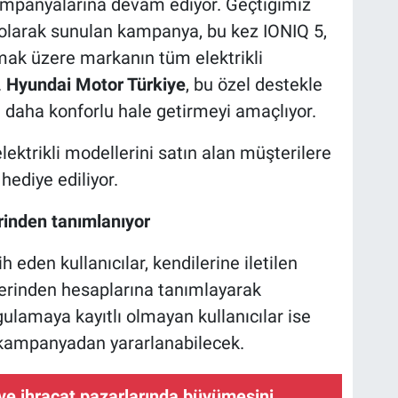
ampanyalarına devam ediyor. Geçtiğimiz
olarak sunulan kampanya, bu kez IONIQ 5,
mak üzere markanın tüm elektrikli
.
Hyundai Motor Türkiye
, bu özel destekle
ni daha konforlu hale getirmeyi amaçlıyor.
lektrikli modellerini satın alan müşterilere
hediye ediliyor.
rinden tanımlanıyor
h eden kullanıcılar, kendilerine iletilen
rinden hesaplarına tanımlayarak
gulamaya kayıtlı olmayan kullanıcılar ise
n kampanyadan yararlanabilecek.
i ve ihracat pazarlarında büyümesini