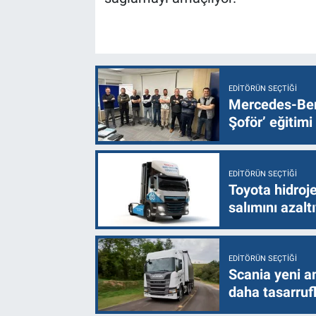
EDITÖRÜN SEÇTIĞI
Mercedes-Ben
Şoför’ eğitimi
EDITÖRÜN SEÇTIĞI
Toyota hidroje
salımını azalt
EDITÖRÜN SEÇTIĞI
Scania yeni a
daha tasarruf