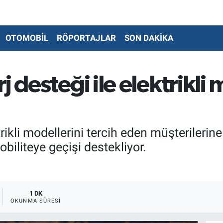
OTOMOBİL
RÖPORTAJLAR
SON DAKİKA
 desteği ile elektrikli 
ikli modellerini tercih eden müşterilerine
obiliteye geçişi destekliyor.
1 DK
OKUNMA SÜRESI