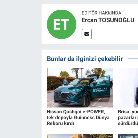
EDITÖR HAKKINDA
Ercan TOSUNOĞLU
Bunlar da ilginizi çekebilir
Nissan Qashqai e-POWER,
Brisa, yu
tek depoyla Guinness Dünya
pazarlar
Rekoru kırdı
sürdürdü