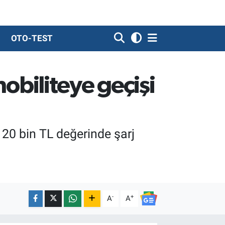
OTO-TEST
mobiliteye geçişi
 20 bin TL değerinde şarj
-
+
A
A