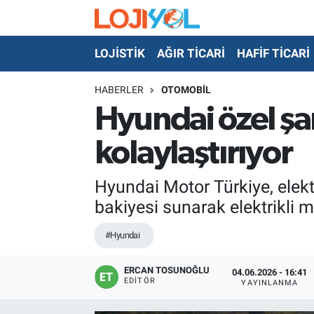
LOJİSTİK
AĞIR TİCARİ
HAFİF TİCARİ
OTO-TEST
HABERLER
OTOMOBİL
Hyundai özel şarj
kolaylaştırıyor
Hyundai Motor Türkiye, elektr
bakiyesi sunarak elektrikli m
#Hyundai
ERCAN TOSUNOĞLU
04.06.2026 - 16:41
EDITÖR
YAYINLANMA