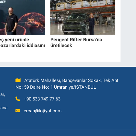
eş yeni ürünle
Peugeot Rifter Bursa'da
azarlardaki iddiasını
üretilecek
Atatürk Mahallesi, Bahçevanlar Sokak, Tek Apt.
No: 59 Daire No: 1 Ümraniye/İSTANBUL
ar,
+90 533 749 77 63
yana
ercan@lojiyol.com