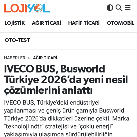
OTO-TEST
LOJİSTİK
AĞIR TİCARİ
HAFİF TİCARİ
OTOMOBİL
OTO-TEST
HABERLER
AĞIR TİCARİ
IVECO BUS, Busworld
Türkiye 2026’da yeni nesil
çözümlerini anlattı
IVECO BUS, Türkiye’deki endüstriyel
yapılanması ve geniş ürün gamıyla Busworld
Türkiye 2026’da dikkatleri üzerine çekti. Marka,
"teknoloji nötr" stratejisi ve "çoklu enerji"
yaklaşımıyla ulaşımda sürdürülebilirliğin