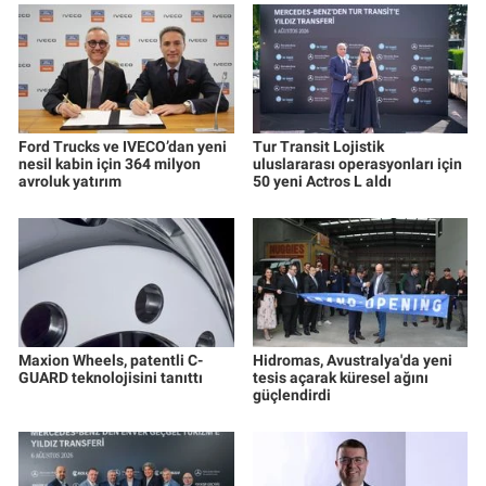
Ford Trucks ve IVECO’dan yeni
Tur Transit Lojistik
nesil kabin için 364 milyon
uluslararası operasyonları için
avroluk yatırım
50 yeni Actros L aldı
Maxion Wheels, patentli C-
Hidromas, Avustralya'da yeni
GUARD teknolojisini tanıttı
tesis açarak küresel ağını
güçlendirdi