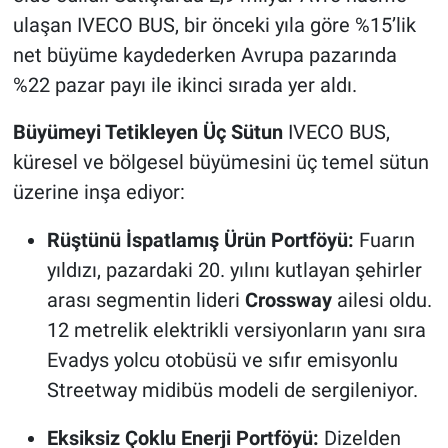
ulaşan IVECO BUS, bir önceki yıla göre %15’lik
net büyüme kaydederken Avrupa pazarında
%22 pazar payı ile ikinci sırada yer aldı.
Büyümeyi Tetikleyen Üç Sütun
IVECO BUS,
küresel ve bölgesel büyümesini üç temel sütun
üzerine inşa ediyor:
Rüştünü İspatlamış Ürün Portföyü:
Fuarın
yıldızı, pazardaki 20. yılını kutlayan şehirler
arası segmentin lideri
Crossway
ailesi oldu.
12 metrelik elektrikli versiyonların yanı sıra
Evadys yolcu otobüsü ve sıfır emisyonlu
Streetway midibüs modeli de sergileniyor.
Eksiksiz Çoklu Enerji Portföyü:
Dizelden