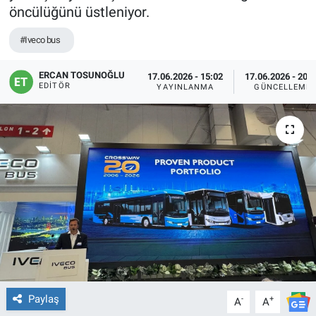
öncülüğünü üstleniyor.
#Iveco bus
ERCAN TOSUNOĞLU
17.06.2026 - 15:02
17.06.2026 - 20:
EDITÖR
YAYINLANMA
GÜNCELLEME
Paylaş
-
+
A
A