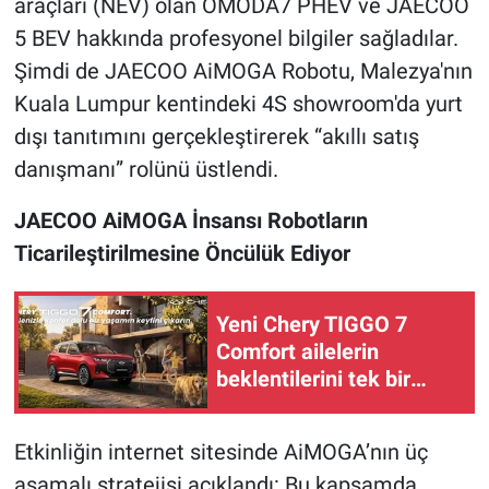
araçları (NEV) olan OMODA7 PHEV ve JAECOO
5 BEV hakkında profesyonel bilgiler sağladılar.
Şimdi de JAECOO AiMOGA Robotu, Malezya'nın
Kuala Lumpur kentindeki 4S showroom'da yurt
dışı tanıtımını gerçekleştirerek “akıllı satış
danışmanı” rolünü üstlendi.
JAECOO AiMOGA İnsansı Robotların
Ticarileştirilmesine Öncülük Ediyor
Yeni Chery TIGGO 7
Comfort ailelerin
beklentilerini tek bir
SUV’da buluşturuyor
Etkinliğin internet sitesinde AiMOGA’nın üç
aşamalı stratejisi açıklandı: Bu kapsamda