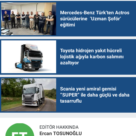
Mercedes-Benz Türk'ten Actros
sürücülerine ‘Uzman Şoför’
eğitimi
Toyota hidrojen yakıt hücreli
lojistik ağıyla karbon salımını
azaltıyor
Scania yeni amiral gemisi
“SUPER” ile daha güçlü ve daha
tasarruflu
EDITÖR HAKKINDA
Ercan TOSUNOĞLU