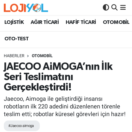
OTO-TEST
LOJİSTİK
AĞIR TİCARİ
HAFİF TİCARİ
OTOMOBİL
OTO-TEST
HABERLER
OTOMOBİL
JAECOO AiMOGA’nın İlk
Seri Teslimatını
Gerçekleştirdi!
Jaecoo, Aimoga ile geliştirdiği insansı
robotların ilk 220 adedini düzenlenen törenle
teslim etti; robotlar küresel görevleri için hazır!
#Jaecoo aimoga