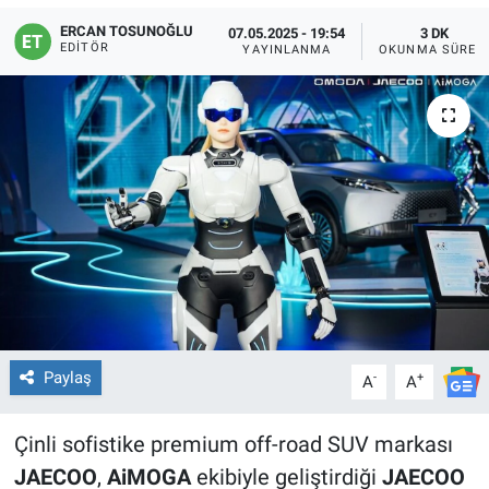
ERCAN TOSUNOĞLU
07.05.2025 - 19:54
3 DK
EDITÖR
YAYINLANMA
OKUNMA SÜRES
Paylaş
-
+
A
A
Çinli sofistike premium off-road SUV markası
JAECOO
,
AiMOGA
ekibiyle geliştirdiği
JAECOO