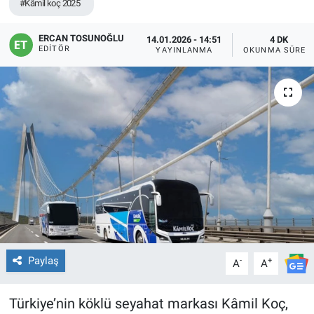
#Kâmil koç 2025
ERCAN TOSUNOĞLU
14.01.2026 - 14:51
4 DK
EDITÖR
YAYINLANMA
OKUNMA SÜRES
Paylaş
-
+
A
A
Türkiye’nin köklü seyahat markası Kâmil Koç,