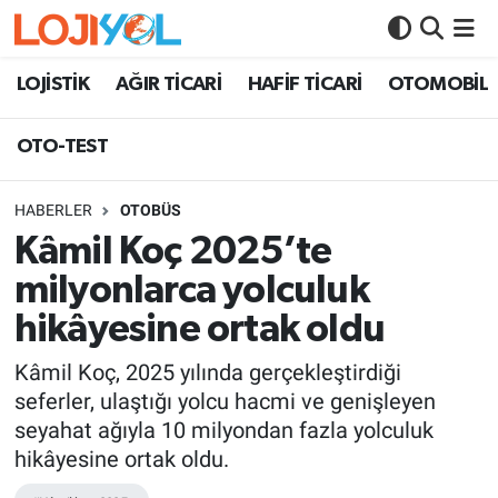
OTO-TEST
LOJİSTİK
AĞIR TİCARİ
HAFİF TİCARİ
OTOMOBİL
OTO-TEST
HABERLER
OTOBÜS
Kâmil Koç 2025’te
milyonlarca yolculuk
hikâyesine ortak oldu
Kâmil Koç, 2025 yılında gerçekleştirdiği
seferler, ulaştığı yolcu hacmi ve genişleyen
seyahat ağıyla 10 milyondan fazla yolculuk
hikâyesine ortak oldu.