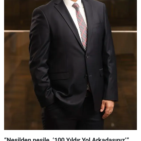
“Nesilden nesile, ‘100 Yıldır Yol Arkadaşınız’”