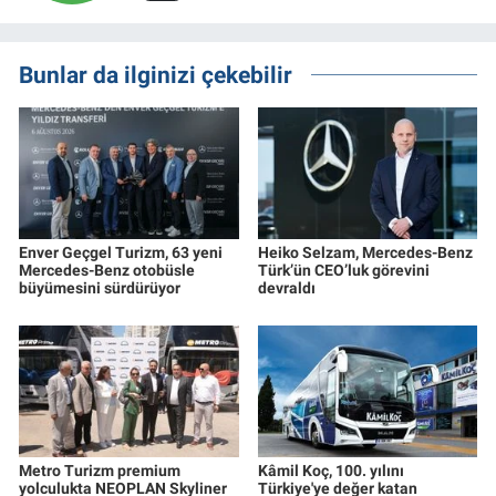
Bunlar da ilginizi çekebilir
Enver Geçgel Turizm, 63 yeni
Heiko Selzam, Mercedes-Benz
Mercedes-Benz otobüsle
Türk’ün CEO’luk görevini
büyümesini sürdürüyor
devraldı
Metro Turizm premium
Kâmil Koç, 100. yılını
yolculukta NEOPLAN Skyliner
Türkiye'ye değer katan