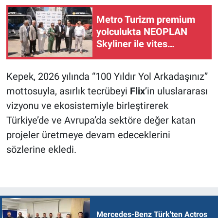
Metro Turizm premium
yolculukta NEOPLAN
Skyliner ile vites
yükseltti
Kepek, 2026 yılında “100 Yıldır Yol Arkadaşınız”
mottosuyla, asırlık tecrübeyi
Flix
’in uluslararası
vizyonu ve ekosistemiyle birleştirerek
Türkiye’de ve Avrupa’da sektöre değer katan
projeler üretmeye devam edeceklerini
sözlerine ekledi.
Mercedes-Benz Türk'ten Actros