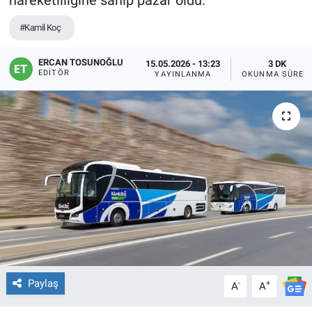
hareketliliğine sahip pazar oldu.
#Kamil Koç
ERCAN TOSUNOĞLU
15.05.2026 - 13:23
3 DK
EDITÖR
YAYINLANMA
OKUNMA SÜRES
Paylaş
-
+
A
A