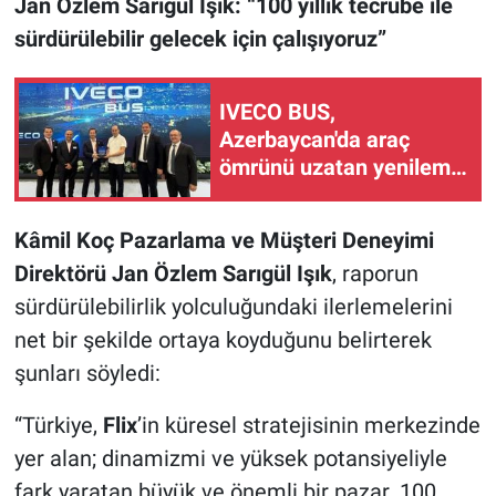
Jan Özlem Sarıgül Işık: “100 yıllık tecrübe ile
sürdürülebilir gelecek için çalışıyoruz”
IVECO BUS,
Azerbaycan'da araç
ömrünü uzatan yenileme
programına imza attı
Kâmil Koç Pazarlama ve Müşteri Deneyimi
Direktörü Jan Özlem Sarıgül Işık
, raporun
sürdürülebilirlik yolculuğundaki ilerlemelerini
net bir şekilde ortaya koyduğunu belirterek
şunları söyledi:
“Türkiye,
Flix
’in küresel stratejisinin merkezinde
yer alan; dinamizmi ve yüksek potansiyeliyle
fark yaratan büyük ve önemli bir pazar. 100