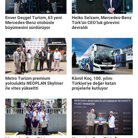
Enver Geçgel Turizm, 63 yeni
Heiko Selzam, Mercedes-Benz
Mercedes-Benz otobüsle
Türk’ün CEO’luk görevini
büyümesini sürdürüyor
devraldı
Metro Turizm premium
Kâmil Koç, 100. yılını
yolculukta NEOPLAN Skyliner
Türkiye'ye değer katan
ile vites yükseltti
projelerle kutluyor