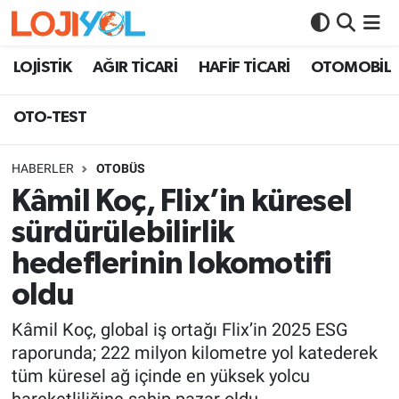
OTO-TEST
LOJİSTİK
AĞIR TİCARİ
HAFİF TİCARİ
OTOMOBİL
OTO-TEST
HABERLER
OTOBÜS
Kâmil Koç, Flix’in küresel
sürdürülebilirlik
hedeflerinin lokomotifi
oldu
Kâmil Koç, global iş ortağı Flix’in 2025 ESG
raporunda; 222 milyon kilometre yol katederek
tüm küresel ağ içinde en yüksek yolcu