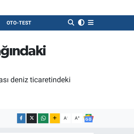
OTO-TEST
ağındaki
sı deniz ticaretindeki
-
+
A
A