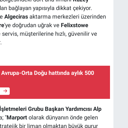
an bağlayan yapısıyla dikkat çekiyor.
e
Algeciras
aktarma merkezleri üzerinden
re
'ye doğrudan uğrak ve
Felixstowe
servis, müşterilerine hızlı, güvenilir ve
.
, Avrupa-Orta Doğu hattında aylık 500
e
İşletmeleri Grubu Başkan Yardımcısı Alp
; "
Marport
olarak dünyanın önde gelen
stratejik bir liman olmaktan büyük gurur