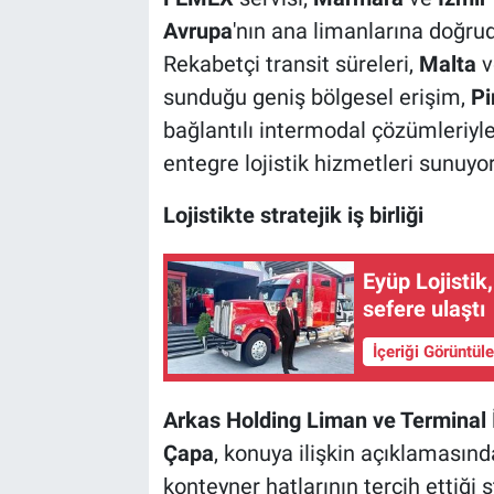
Avrupa
'nın ana limanlarına doğrud
Rekabetçi transit süreleri,
Malta
v
sunduğu geniş bölgesel erişim,
Pi
bağlantılı intermodal çözümleriyle 
entegre lojistik hizmetleri sunuyor
Lojistikte stratejik iş birliği
Eyüp Lojistik
sefere ulaştı
İçeriği Görüntül
Arkas Holding Liman ve Terminal 
Çapa
, konuya ilişkin açıklamasında
konteyner hatlarının tercih ettiği 