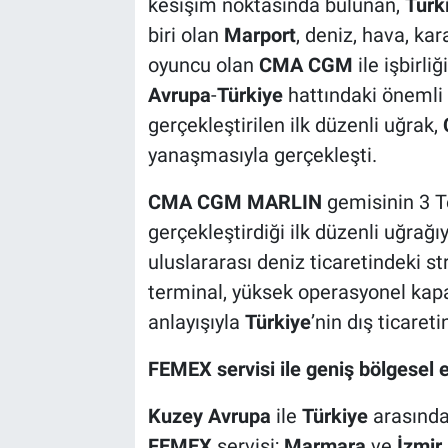
kesişim noktasında bulunan,
Türk
biri olan
Marport
, deniz, hava, kar
oyuncu olan
CMA CGM
ile işbirli
Avrupa
-
Türkiye
hattındaki önemli
gerçekleştirilen ilk düzenli uğrak,
yanaşmasıyla gerçekleşti.
CMA CGM MARLIN
gemisinin 3 
gerçekleştirdiği ilk düzenli uğrağ
uluslararası deniz ticaretindeki s
terminal, yüksek operasyonel kapas
anlayışıyla
Türkiye
’nin dış ticaret
FEMEX servisi ile geniş bölgesel 
Kuzey Avrupa
ile
Türkiye
arasındak
FEMEX
servisi;
Marmara
ve
İzmir