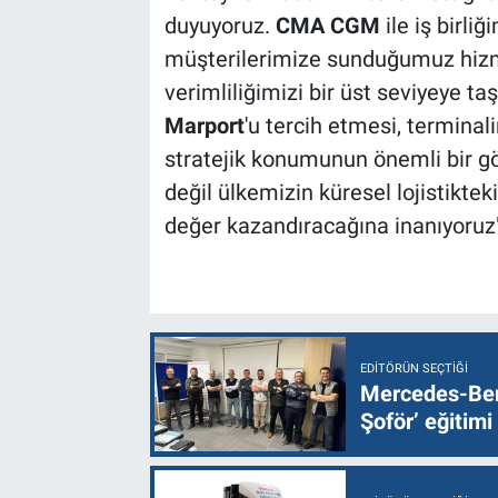
duyuyoruz.
CMA CGM
ile iş birl
müşterilerimize sunduğumuz hizm
verimliliğimizi bir üst seviyeye taş
Marport
'u tercih etmesi, terminal
stratejik konumunun önemli bir göst
değil ülkemizin küresel lojistikte
değer kazandıracağına inanıyoruz"
EDITÖRÜN SEÇTIĞI
Mercedes-Ben
Şoför’ eğitimi