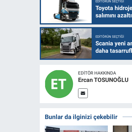
EDITÖRÜN SEÇTIĞI
Toyota hidroje
salımını azalt
EDITÖRÜN SEÇTIĞI
Scania yeni a
daha tasarruf
EDITÖR HAKKINDA
Ercan TOSUNOĞLU
Bunlar da ilginizi çekebilir