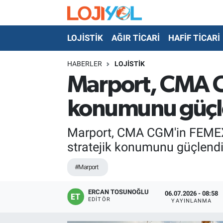
LOJİSTİK
AĞIR TİCARİ
HAFİF TİCARİ
OTO-TEST
HABERLER
LOJİSTİK
Marport, CMA CG
konumunu güçl
Marport, CMA CGM'in FEMEX s
stratejik konumunu güçlendi
#Marport
ERCAN TOSUNOĞLU
06.07.2026 - 08:58
EDITÖR
YAYINLANMA