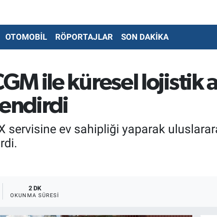
OTOMOBİL
RÖPORTAJLAR
SON DAKİKA
M ile küresel lojistik 
endirdi
ervisine ev sahipliği yaparak uluslarara
rdi.
2 DK
OKUNMA SÜRESI