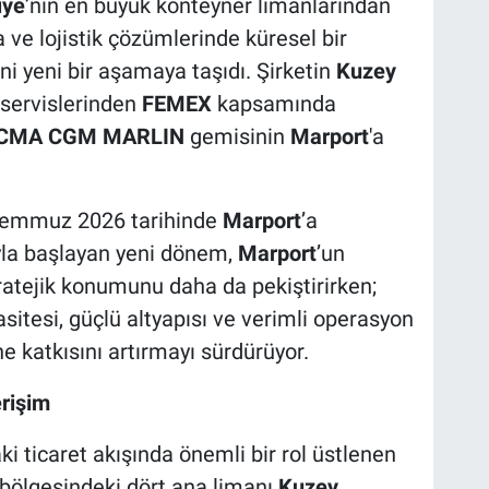
iye
’nin en büyük konteyner limanlarından
a ve lojistik çözümlerinde küresel bir
ğini yeni bir aşamaya taşıdı. Şirketin
Kuzey
 servislerinden
FEMEX
kapsamında
CMA CGM MARLIN
gemisinin
Marport
'a
Temmuz 2026 tarihinde
Marport
’a
ıyla başlayan yeni dönem,
Marport
’un
tratejik konumunu daha da pekiştirirken;
itesi, güçlü altyapısı ve verimli operasyon
ine katkısını artırmayı sürdürüyor.
erişim
i ticaret akışında önemli bir rol üstlenen
bölgesindeki dört ana limanı
Kuzey