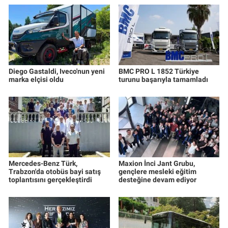
Diego Gastaldi, Iveco'nun yeni
BMC PRO L 1852 Türkiye
marka elçisi oldu
turunu başarıyla tamamladı
Mercedes-Benz Türk,
Maxion İnci Jant Grubu,
Trabzon'da otobüs bayi satış
gençlere mesleki eğitim
toplantısını gerçekleştirdi
desteğine devam ediyor