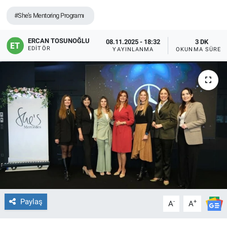
#She’s Mentoring Programı
ERCAN TOSUNOĞLU
08.11.2025 - 18:32
3 DK
EDITÖR
YAYINLANMA
OKUNMA SÜRES
Paylaş
-
+
A
A