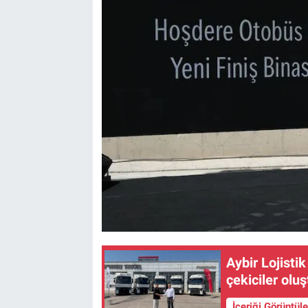
Aybir Lojisti
çekiciler olu
İçeriği Görüntül