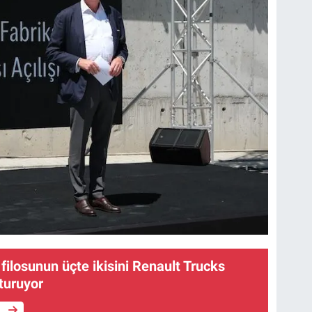
k filosunun üçte ikisini Renault Trucks
şturuyor
e