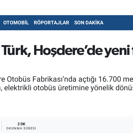
OTOMOBİL
RÖPORTAJLAR
SON DAKİKA
ürk, Hoşdere’de yeni fi
Otobüs Fabrikası’nda açtığı 16.700 metre
n, elektrikli otobüs üretimine yönelik dö
2 DK
OKUNMA SÜRESI