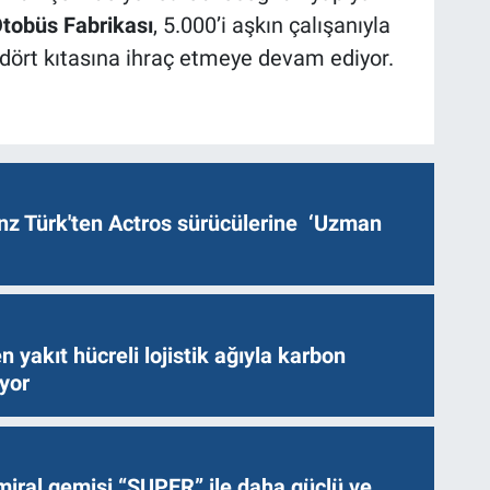
tobüs Fabrikası
, 5.000’i aşkın çalışanıyla
 dört kıtasına ihraç etmeye devam ediyor.
z Türk'ten Actros sürücülerine ‘Uzman
n yakıt hücreli lojistik ağıyla karbon
ıyor
miral gemisi “SUPER” ile daha güçlü ve