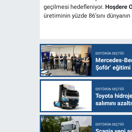
geçilmesi hedefleniyor.
Hoşdere O
üretiminin yüzde 86’sını dünyanın
EDITÖRÜN SEÇTIĞI
Mercedes-Ben
Şoför’ eğitimi
EDITÖRÜN SEÇTIĞI
Toyota hidroje
salımını azalt
EDITÖRÜN SEÇTIĞI
Scania yeni a