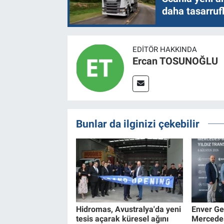
daha tasarruf
EDITÖR HAKKINDA
Ercan TOSUNOĞLU
Bunlar da ilginizi çekebilir
Hidromas, Avustralya'da yeni
Enver Ge
tesis açarak küresel ağını
Mercede