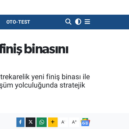
OTO-TEST
niş binasını
karelik yeni finiş binası ile
nüşüm yolculuğunda stratejik
-
+
A
A