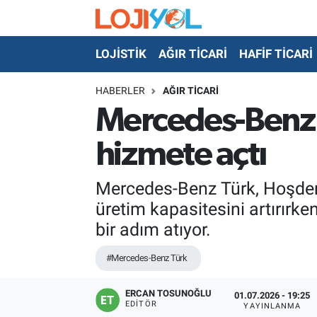
LOJİSTİK
AĞIR TİCARİ
HAFİF TİCARİ
OTO-TEST
HABERLER
AĞIR TİCARİ
Mercedes-Benz T
hizmete açtı
Mercedes-Benz Türk, Hoşdere 
üretim kapasitesini artırırke
bir adım atıyor.
#Mercedes-Benz Türk
ERCAN TOSUNOĞLU
01.07.2026 - 19:25
EDITÖR
YAYINLANMA