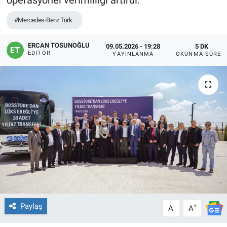
operasyonel verimliliği artırdı.
#Mercedes-Benz Türk
ERCAN TOSUNOĞLU
09.05.2026 - 19:28
5 DK
EDITÖR
YAYINLANMA
OKUNMA SÜRES
Paylaş
-
+
A
A