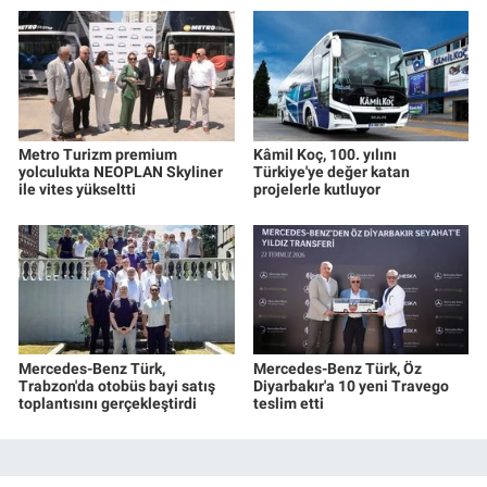
Metro Turizm premium
Kâmil Koç, 100. yılını
yolculukta NEOPLAN Skyliner
Türkiye'ye değer katan
ile vites yükseltti
projelerle kutluyor
Mercedes-Benz Türk,
Mercedes-Benz Türk, Öz
Trabzon'da otobüs bayi satış
Diyarbakır'a 10 yeni Travego
toplantısını gerçekleştirdi
teslim etti