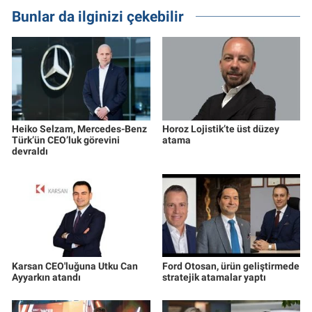
Bunlar da ilginizi çekebilir
Heiko Selzam, Mercedes-Benz
Horoz Lojistik’te üst düzey
Türk’ün CEO’luk görevini
atama
devraldı
Karsan CEO'luğuna Utku Can
Ford Otosan, ürün geliştirmede
Ayyarkın atandı
stratejik atamalar yaptı