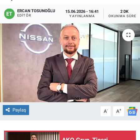
ERCAN TOSUNOĞLU
15.06.2026 - 16:41
2 DK
EDITÖR
YAYINLANMA
OKUNMA SÜRES
Paylaş
-
+
A
A