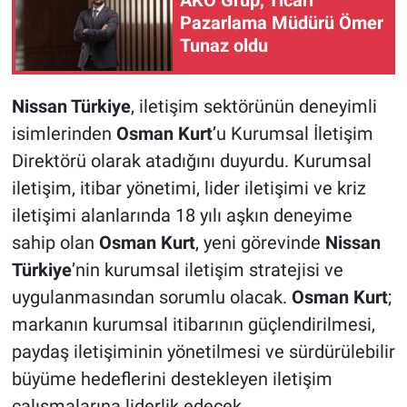
AKO Grup, Ticari
Pazarlama Müdürü Ömer
Tunaz oldu
Nissan Türkiye
, iletişim sektörünün deneyimli
isimlerinden
Osman Kurt
’u Kurumsal İletişim
Direktörü olarak atadığını duyurdu. Kurumsal
iletişim, itibar yönetimi, lider iletişimi ve kriz
iletişimi alanlarında 18 yılı aşkın deneyime
sahip olan
Osman Kurt
, yeni görevinde
Nissan
Türkiye
’nin kurumsal iletişim stratejisi ve
uygulanmasından sorumlu olacak.
Osman Kurt
;
markanın kurumsal itibarının güçlendirilmesi,
paydaş iletişiminin yönetilmesi ve sürdürülebilir
büyüme hedeflerini destekleyen iletişim
çalışmalarına liderlik edecek.