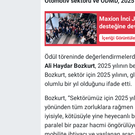
Otomotiv sektörü ve ODMD, 2025 yı
Maxion İnci 
desteğine de
İçeriği Görüntül
Ödül töreninde değerlendirmeler
Ali Haydar Bozkurt
, 2025 yılının b
Bozkurt, sektör için 2025 yılının,
olumlu bir yıl olduğunu ifade etti.
Bozkurt, “Sektörümüz için 2025 yıl
yönünden tüm zorluklara rağmen olu
iyisiyle, kötüsüyle yine heyecanlı 
paralel bir pazar hacmi öngörülüy
mobilite ihtiyacı ve yaşlanan ara