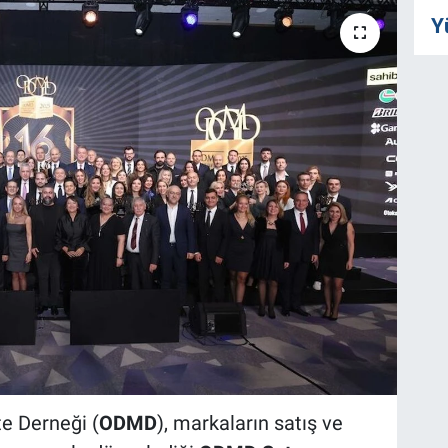
Y
te Derneği (
ODMD
), markaların satış ve