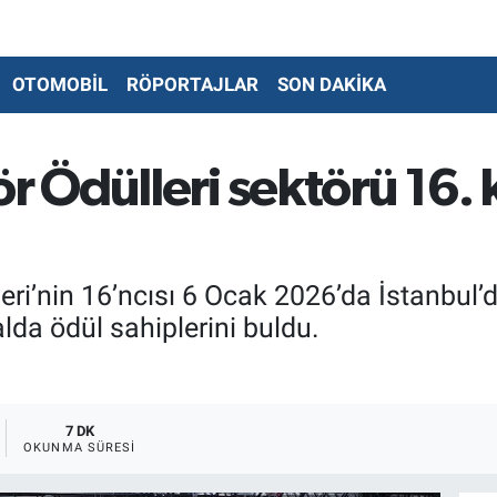
OTOMOBİL
RÖPORTAJLAR
SON DAKİKA
Ödülleri sektörü 16. k
eri’nin 16’ncısı 6 Ocak 2026’da İstanbul’
alda ödül sahiplerini buldu.
7 DK
OKUNMA SÜRESI