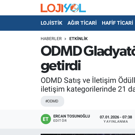
LOJİSTİK
AĞIR TİCARİ
HAFİF TİCARİ
OTO-TEST
HABERLER
ETKİNLİK
ODMD Gladyatör 
getirdi
ODMD Satış ve İletişim Ödüll
iletişim kategorilerinde 21 d
#ODMD
ERCAN TOSUNOĞLU
07.01.2026 - 07:38
EDITÖR
YAYINLANMA