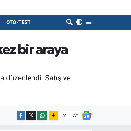
OTO-TEST
ez bir araya
da düzenlendi. Satış ve
-
+
A
A