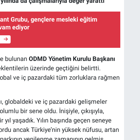
lında da çalışmalarıyla değer yarattı
Jant Grubu, gençlere mesleki eğitim
vam ediyor
e
de bulunan
ODMD Yönetim Kurulu Başkanı
eklentilerin üzerinde geçtiğini belirtti.
 global ve iç pazardaki tüm zorluklara rağmen
ı, globaldeki ve iç pazardaki gelişmeler
mlu bir sene oldu. İnişiyle, çıkışıyla,
bir yıl yaşadık. Yılın başında geçen seneye
ordu ancak Türkiye’nin yüksek nüfusu, artan
ç parkının yenilenme zamanının gelmiş