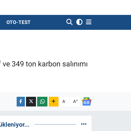
OTO-TEST
uf ve 349 ton karbon salınımı
-
+
A
A
ükleniyor...