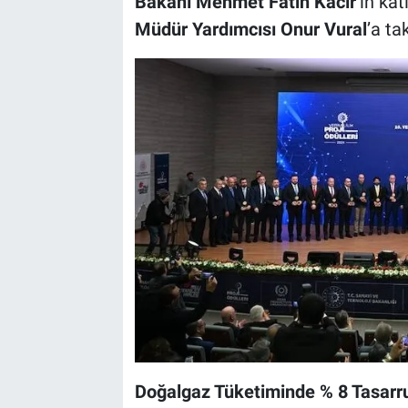
Bakanı Mehmet Fatih Kacır
’ın ka
Müdür Yardımcısı Onur Vural
’a ta
Doğalgaz Tüketiminde % 8 Tasarru