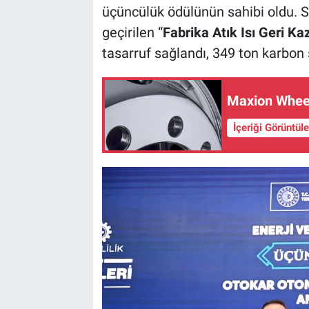
üçüncülük ödülünün sahibi oldu. S
geçirilen “
Fabrika Atık Isı Geri Ka
tasarruf sağlandı, 349 ton karbon 
Maxion Wheels
İçeriği Görüntül