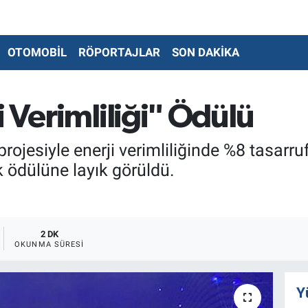
OTOMOBİL
RÖPORTAJLAR
SON DAKİKA
 Verimliliği" Ödülü
 projesiyle enerji verimliliğinde %8 tasarr
 ödülüne layık görüldü.
2 DK
OKUNMA SÜRESI
Y