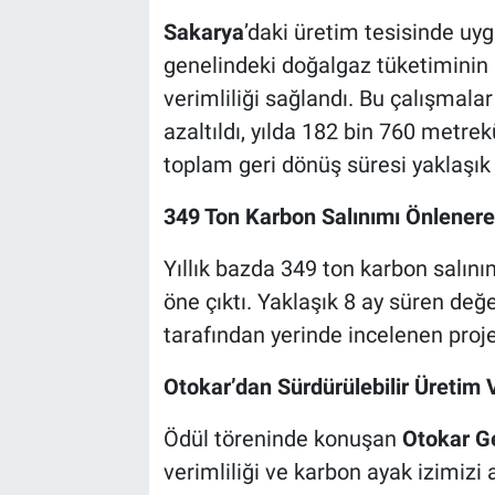
Sakarya
’daki üretim tesisinde uy
genelindeki doğalgaz tüketiminin 
verimliliği sağlandı. Bu çalışmal
azaltıldı, yılda 182 bin 760 metre
toplam geri dönüş süresi yaklaşık 1
349 Ton Karbon Salınımı Önlenerek
Yıllık bazda 349 ton karbon salınım
öne çıktı. Yaklaşık 8 ay süren de
tarafından yerinde incelenen proje,
Otokar’dan Sürdürülebilir Üretim
Ödül töreninde konuşan
Otokar G
verimliliği ve karbon ayak izimiz