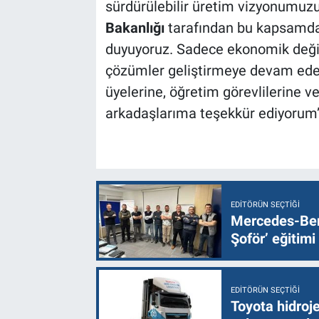
sürdürülebilir üretim vizyonumuzu
Bakanlığı
tarafından bu kapsamda
duyuyoruz. Sadece ekonomik değil,
çözümler geliştirmeye devam edec
üyelerine, öğretim görevlilerine 
arkadaşlarıma teşekkür ediyorum”
EDITÖRÜN SEÇTIĞI
Mercedes-Ben
Şoför’ eğitimi
EDITÖRÜN SEÇTIĞI
Toyota hidroje