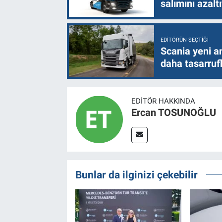
salımını azalt
EDITÖRÜN SEÇTIĞI
Scania yeni a
daha tasarruf
EDITÖR HAKKINDA
Ercan TOSUNOĞLU
Bunlar da ilginizi çekebilir