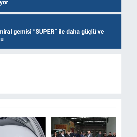
ıyor
miral gemisi “SUPER” ile daha güçlü ve
lu