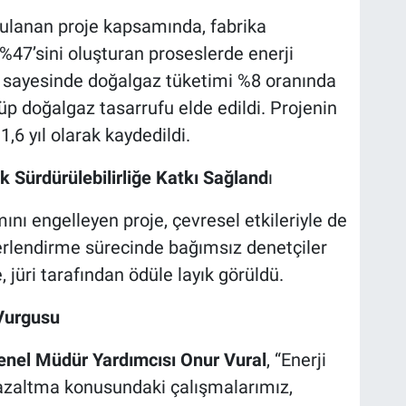
gulanan proje kapsamında, fabrika
%47’sini oluşturan proseslerde enerji
ar sayesinde doğalgaz tüketimi %8 oranında
küp doğalgaz tasarrufu elde edildi. Projenin
,6 yıl olarak kaydedildi.
 Sürdürülebilirliğe Katkı Sağland
ı
ını engelleyen proje, çevresel etkileriyle de
ğerlendirme sürecinde bağımsız denetçiler
 jüri tarafından ödüle layık görüldü.
 Vurgusu
enel Müdür Yardımcısı Onur Vural
, “Enerji
i azaltma konusundaki çalışmalarımız,