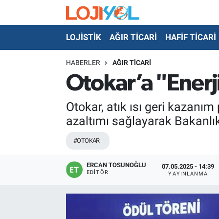
LOJİSTİK
AĞIR TİCARİ
HAFİF TİCARİ
OTO-TEST
HABERLER
AĞIR TİCARİ
Otokar’a "Enerji
Otokar, atık ısı geri kazanım
azaltımı sağlayarak Bakanlık
#OTOKAR
ERCAN TOSUNOĞLU
07.05.2025 - 14:39
EDITÖR
YAYINLANMA