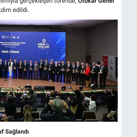
tılımıyla gerçekleşen törende,
Otokar Genel
kdim edildi.
f Sağlandı