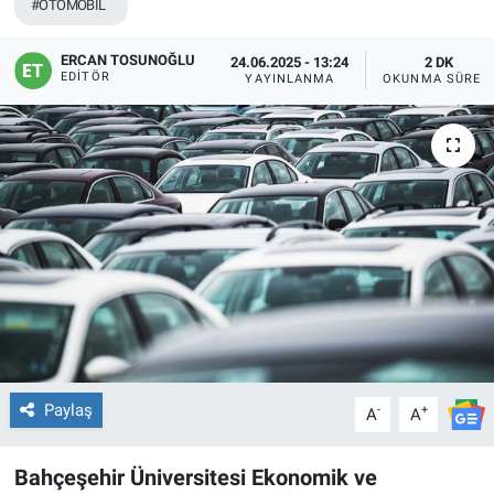
#OTOMOBİL
ERCAN TOSUNOĞLU
24.06.2025 - 13:24
2 DK
EDITÖR
YAYINLANMA
OKUNMA SÜRES
Paylaş
-
+
A
A
Bahçeşehir Üniversitesi Ekonomik ve