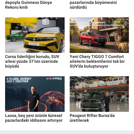
depoyla Guinness Dünya
pazarlarında büyümesini
Rekoru kırdı
sürdürdü
Corsa liderliğini korudu, SUV
Yeni Chery TIGGO 7 Comfort
ailesi yüzde 37’nin üzerinde
ailelerin beklentilerini tek bir
büyüdü
SUV’da buluşturuyor
Lassa, beş yeni ürünle küresel
Peugeot Rifter Bursa'da
pazarlardaki iddiasını artırıyor
üretilecek