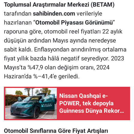
Toplumsal Araştırmalar Merkezi (BETAM)
tarafından
sahibinden.com
verileriyle
hazırlanan “
Otomobil Piyasası Görünümü
”
raporuna göre, otomobil reel fiyatları 22 aylık
düşüşün ardından Mayıs ayında neredeyse
sabit kaldı. Enflasyondan arındırılmış ortalama
fiyat yıllık bazda hâlâ negatif seyrediyor. 2023
Mayıs’ta %47,9 olan değişim oranı, 2024
Haziran’da %–41,4’e geriledi.
Nissan Qashqai e-
POWER, tek depoyla
Guinness Dünya Rekoru
kırdı
Otomobil Sınıflarına Göre Fiyat Artışları