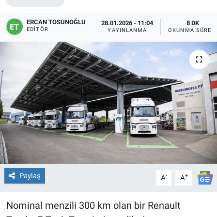
ERCAN TOSUNOĞLU
28.01.2026 - 11:04
8 DK
EDITÖR
YAYINLANMA
OKUNMA SÜRES
Paylaş
-
+
A
A
Nominal menzili 300 km olan bir Renault