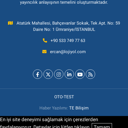
yayıncılık anlayışının temelini oluşturmaktadır.
Atatürk Mahallesi, Bahçevanlar Sokak, Tek Apt. No: 59
Daire No: 1 Ümraniye/İSTANBUL
+90 533 749 77 63
ercan@lojiyol.com
OTO-TEST
Haber Yazılımı:
TE Bilişim
En iyi site deneyimi sağlamak için çerezlerden
faydalanıyoruz. Detaylar için lütfen tıklayın.
Tamam