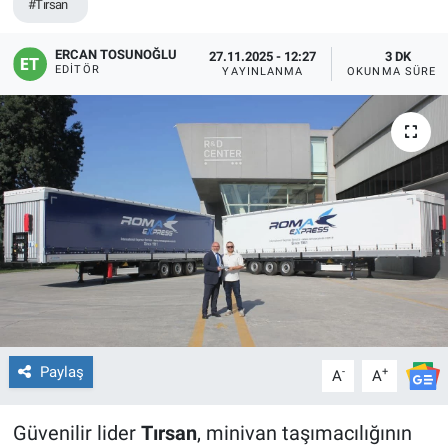
#Tırsan
ERCAN TOSUNOĞLU
27.11.2025 - 12:27
3 DK
EDITÖR
YAYINLANMA
OKUNMA SÜRES
Paylaş
-
+
A
A
Güvenilir lider
Tırsan
, minivan taşımacılığının