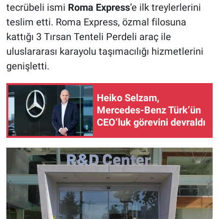
tecrübeli ismi
Roma Express
’e ilk treylerlerini
teslim etti. Roma Express, özmal filosuna
kattığı 3 Tırsan Tenteli Perdeli araç ile
uluslararası karayolu taşımacılığı hizmetlerini
genişletti.
Heiko Selzam,
Mercedes-Benz Türk’ün
CEO’luk görevini devraldı