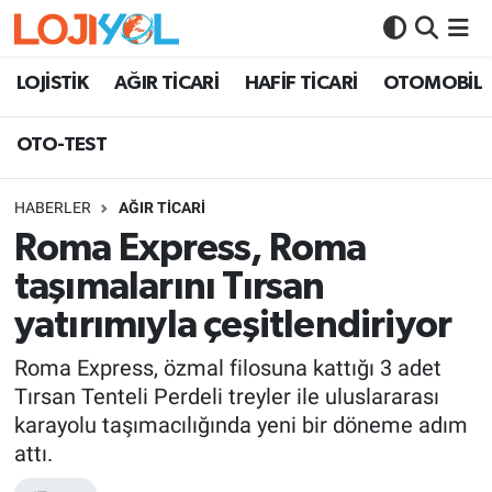
OTO-TEST
LOJİSTİK
AĞIR TİCARİ
HAFİF TİCARİ
OTOMOBİL
OTO-TEST
HABERLER
AĞIR TİCARİ
Roma Express, Roma
taşımalarını Tırsan
yatırımıyla çeşitlendiriyor
Roma Express, özmal filosuna kattığı 3 adet
Tırsan Tenteli Perdeli treyler ile uluslararası
karayolu taşımacılığında yeni bir döneme adım
attı.