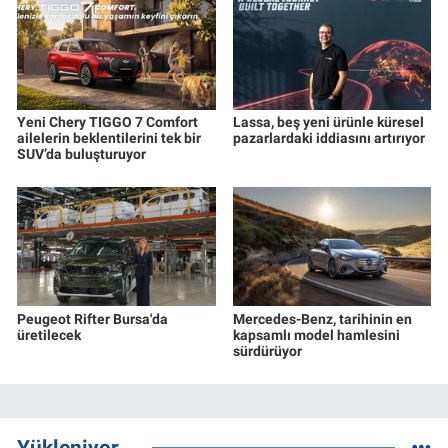
Yeni Chery TIGGO 7 Comfort
Lassa, beş yeni ürünle küresel
ailelerin beklentilerini tek bir
pazarlardaki iddiasını artırıyor
SUV’da buluşturuyor
Peugeot Rifter Bursa'da
Mercedes-Benz, tarihinin en
üretilecek
kapsamlı model hamlesini
sürdürüyor
Yükleniyor...