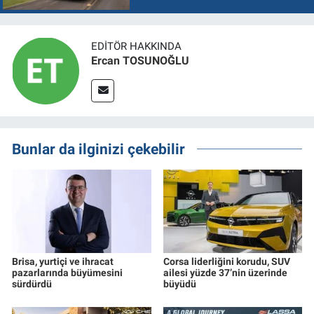
EDITÖR HAKKINDA
Ercan TOSUNOĞLU
Bunlar da ilginizi çekebilir
Brisa, yurtiçi ve ihracat
Corsa liderliğini korudu, SUV
pazarlarında büyümesini
ailesi yüzde 37’nin üzerinde
sürdürdü
büyüdü