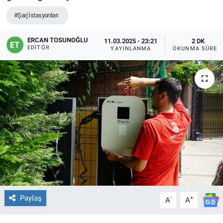
#Şarj İstasyonları
ERCAN TOSUNOĞLU
11.03.2025 - 23:21
2 DK
EDITÖR
YAYINLANMA
OKUNMA SÜRES
Paylaş
-
+
A
A