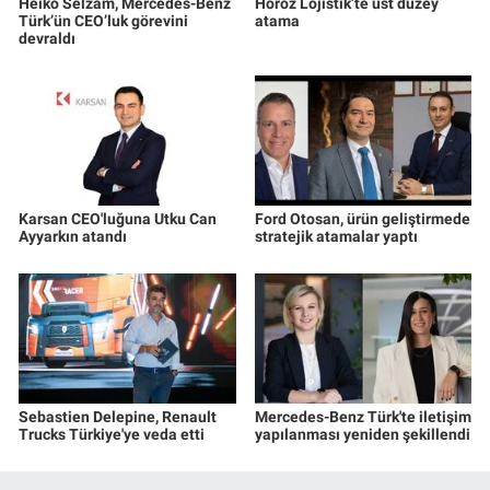
Heiko Selzam, Mercedes-Benz
Horoz Lojistik’te üst düzey
Türk’ün CEO’luk görevini
atama
devraldı
Karsan CEO'luğuna Utku Can
Ford Otosan, ürün geliştirmede
Ayyarkın atandı
stratejik atamalar yaptı
Sebastien Delepine, Renault
Mercedes-Benz Türk'te iletişim
Trucks Türkiye'ye veda etti
yapılanması yeniden şekillendi