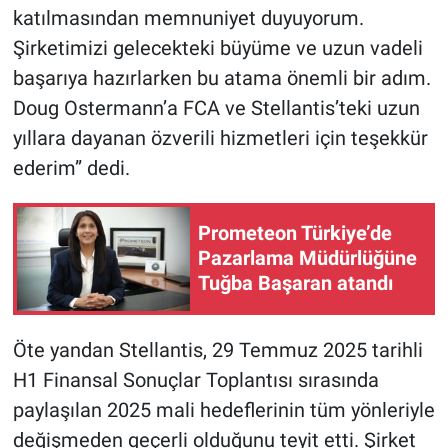
katılmasından memnuniyet duyuyorum.
Şirketimizi gelecekteki büyüme ve uzun vadeli
başarıya hazırlarken bu atama önemli bir adım.
Doug Ostermann’a FCA ve Stellantis’teki uzun
yıllara dayanan özverili hizmetleri için teşekkür
ederim” dedi.
Prometeon Türkiye’de
Pazarlama Müdürlüğüne
Tuğba Başaran atandı
Öte yandan Stellantis, 29 Temmuz 2025 tarihli
H1 Finansal Sonuçlar Toplantısı sırasında
paylaşılan 2025 mali hedeflerinin tüm yönleriyle
değişmeden geçerli olduğunu teyit etti. Şirket