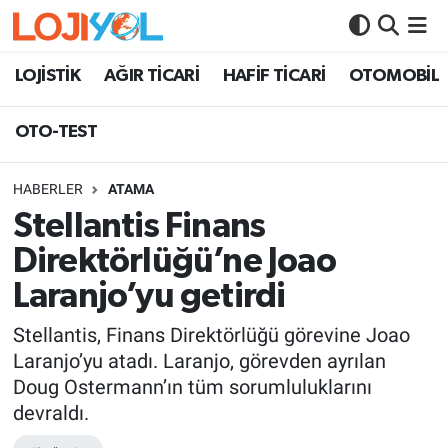
OTO-TEST
LOJİSTİK
AĞIR TİCARİ
HAFİF TİCARİ
OTOMOBİL
OTO-TEST
HABERLER
ATAMA
Stellantis Finans
Direktörlüğü’ne Joao
Laranjo’yu getirdi
Stellantis, Finans Direktörlüğü görevine Joao
Laranjo’yu atadı. Laranjo, görevden ayrılan
Doug Ostermann’ın tüm sorumluluklarını
devraldı.