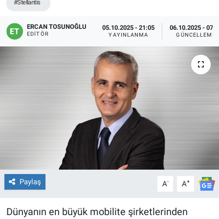
#Stellantis
ERCAN TOSUNOĞLU
05.10.2025 - 21:05
06.10.2025 - 07:
EDITÖR
YAYINLANMA
GÜNCELLEME
Paylaş
-
+
A
A
Dünyanın en büyük mobilite şirketlerinden