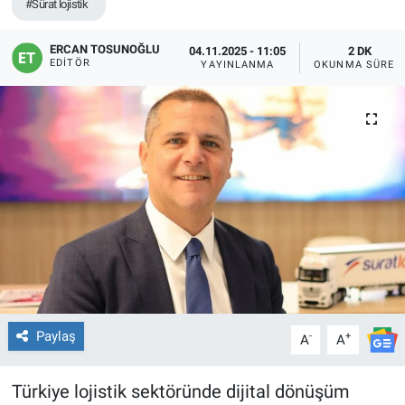
#Sürat lojistik
ERCAN TOSUNOĞLU
04.11.2025 - 11:05
2 DK
EDITÖR
YAYINLANMA
OKUNMA SÜRES
Paylaş
-
+
A
A
Türkiye lojistik sektöründe dijital dönüşüm