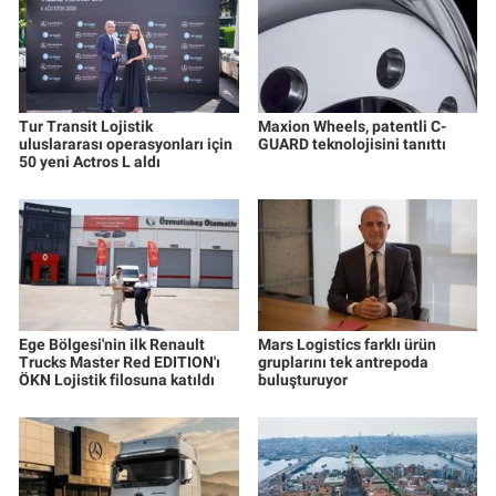
Tur Transit Lojistik
Maxion Wheels, patentli C-
uluslararası operasyonları için
GUARD teknolojisini tanıttı
50 yeni Actros L aldı
Ege Bölgesi'nin ilk Renault
Mars Logistics farklı ürün
Trucks Master Red EDITION'ı
gruplarını tek antrepoda
ÖKN Lojistik filosuna katıldı
buluşturuyor