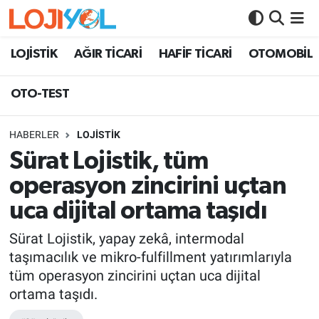
OTO-TEST
LOJİSTİK
AĞIR TİCARİ
HAFİF TİCARİ
OTOMOBİL
OTO-TEST
HABERLER
LOJİSTİK
Sürat Lojistik, tüm
operasyon zincirini uçtan
uca dijital ortama taşıdı
Sürat Lojistik, yapay zekâ, intermodal
taşımacılık ve mikro-fulfillment yatırımlarıyla
tüm operasyon zincirini uçtan uca dijital
ortama taşıdı.