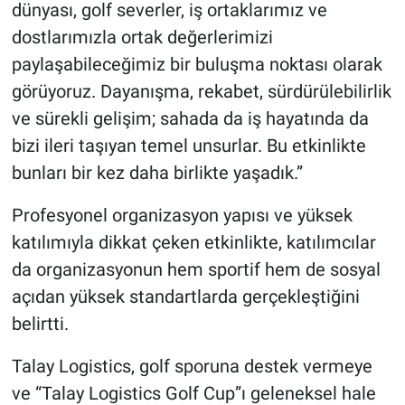
dünyası, golf severler, iş ortaklarımız ve
dostlarımızla ortak değerlerimizi
paylaşabileceğimiz bir buluşma noktası olarak
görüyoruz. Dayanışma, rekabet, sürdürülebilirlik
ve sürekli gelişim; sahada da iş hayatında da
bizi ileri taşıyan temel unsurlar. Bu etkinlikte
bunları bir kez daha birlikte yaşadık.”
Profesyonel organizasyon yapısı ve yüksek
katılımıyla dikkat çeken etkinlikte, katılımcılar
da organizasyonun hem sportif hem de sosyal
açıdan yüksek standartlarda gerçekleştiğini
belirtti.
Talay Logistics, golf sporuna destek vermeye
ve “Talay Logistics Golf Cup”ı geleneksel hale