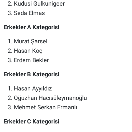
Kudusi Gulkunigeer
Seda Elmas
Erkekler A Kategorisi
Murat Şarsel
Hasan Koç
Erdem Bekler
Erkekler B Kategorisi
Hasan Ayyıldız
Oğuzhan Hacısüleymanoğlu
Mehmet Serkan Ermanlı
Erkekler C Kategorisi