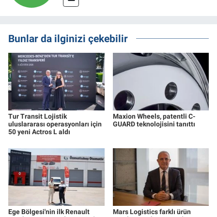
Bunlar da ilginizi çekebilir
Tur Transit Lojistik
Maxion Wheels, patentli C-
uluslararası operasyonları için
GUARD teknolojisini tanıttı
50 yeni Actros L aldı
Ege Bölgesi'nin ilk Renault
Mars Logistics farklı ürün