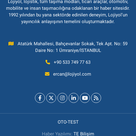
Lojiyol, lojistik, tüm taşıma modları, ticari araçlar, otomotiv,
mobilite ve insan taşımacılığına odaklanan bir haber sitesidir.
1992 yılından bu yana sektörde edinilen deneyim, Lojiyol’un
yayıncılık anlayışının temelini oluşturmaktadır.
Atatürk Mahallesi, Bahçevanlar Sokak, Tek Apt. No: 59
Daire No: 1 Ümraniye/İSTANBUL
+90 533 749 77 63
ercan@lojiyol.com
OTO-TEST
Haber Yazılımı:
TE Bilişim