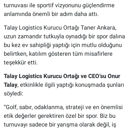
turnuvası ile sportif vizyonunu güçlendirme
anlamında önemli bir adım daha attı.
Talay Logistics Kurucu Ortağı Taner Ankara,
uzun zamandır tutkuyla oynadığı bir spor dalına
bu kez ev sahipliği yaptığı için mutlu olduğunu
belirtken, katılım gösteren tüm misafirlere
teşekkür etti.
Talay Logistics Kurucu Ortağı ve CEO’su Onur
Talay
, etkinlikle ilgili yaptığı konuşmada şunları
söyledi:
“Golf, sabır, odaklanma, strateji ve en önemlisi
etik değerler gerektiren özel bir spor. Biz bu
turnuvayı sadece bir yarışma olarak değil, iş