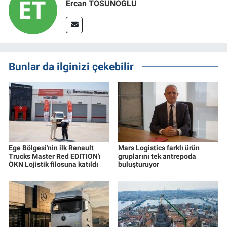
Ercan TOSUNOĞLU
Bunlar da ilginizi çekebilir
Ege Bölgesi'nin ilk Renault
Mars Logistics farklı ürün
Trucks Master Red EDITION'ı
gruplarını tek antrepoda
ÖKN Lojistik filosuna katıldı
buluşturuyor