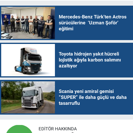
Mercedes-Benz Türk'ten Actros
sürücülerine ‘Uzman Şoför’
eğitimi
Toyota hidrojen yakıt hücreli
lojistik ağıyla karbon salımını
azaltıyor
Scania yeni amiral gemisi
“SUPER” ile daha güçlü ve daha
tasarruflu
EDITÖR HAKKINDA