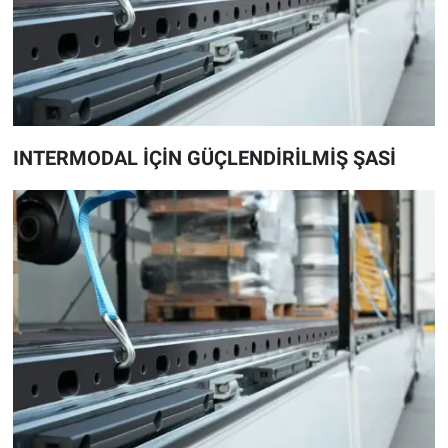
INTERMODAL İÇİN GÜÇLENDİRİLMİŞ ŞASİ