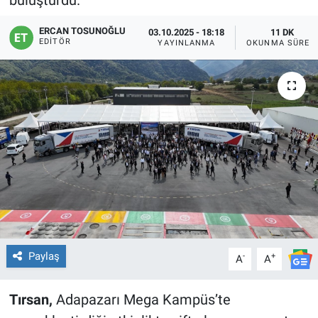
buluşturdu.
ERCAN TOSUNOĞLU
03.10.2025 - 18:18
11 DK
EDITÖR
YAYINLANMA
OKUNMA SÜRES
Paylaş
-
+
A
A
Tırsan,
Adapazarı Mega Kampüs’te