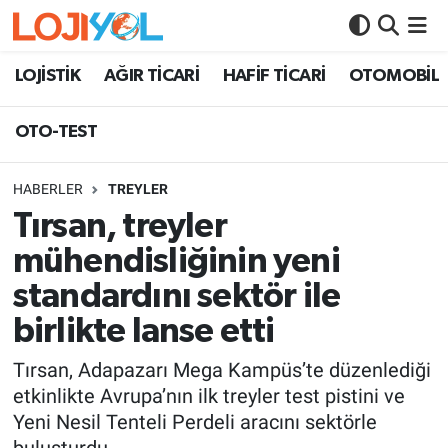
OTO-TEST
LOJİSTİK
AĞIR TİCARİ
HAFİF TİCARİ
OTOMOBİL
OTO-TEST
HABERLER
TREYLER
Tırsan, treyler
mühendisliğinin yeni
standardını sektör ile
birlikte lanse etti
Tırsan, Adapazarı Mega Kampüs’te düzenlediği
etkinlikte Avrupa’nın ilk treyler test pistini ve
Yeni Nesil Tenteli Perdeli aracını sektörle