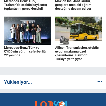
Mercedes-Benz Türk,
Maxion İnci Jant Grubu,
Trabzon'da otobüs bayi satış
gençlere mesleki eğitim
toplantısını gerçekleştirdi
desteğine devam ediyor
Mercedes-Benz Türk ve
Allison Transmission, otobüs
ÇYDD’nin eğitim seferberliği
uygulamalarına özel
22 yaşında
çözümlerini Busworld
Türkiye’ye taşıyor
Yükleniyor...