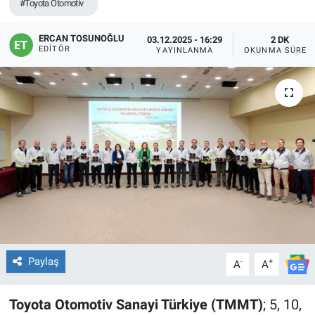
#Toyota Otomotiv
ERCAN TOSUNOĞLU
03.12.2025 - 16:29
2 DK
EDITÖR
YAYINLANMA
OKUNMA SÜRES
Paylaş
-
+
A
A
Toyota Otomotiv Sanayi Türkiye (TMMT)
; 5, 10,