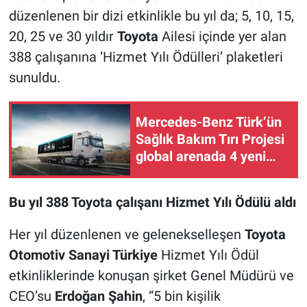
düzenlenen bir dizi etkinlikle bu yıl da; 5, 10, 15,
20, 25 ve 30 yıldır
Toyota
Ailesi içinde yer alan
388 çalışanına ‘Hizmet Yılı Ödülleri’ plaketleri
sunuldu.
Mercedes-Benz Türk’ün
Sağlık Bakım Tırı Projesi
global arenada 4 yeni
ödül aldı
Bu yıl 388 Toyota çalışanı Hizmet Yılı Ödülü aldı
Her yıl düzenlenen ve gelenekselleşen
Toyota
Otomotiv Sanayi Türkiye
Hizmet Yılı Ödül
etkinliklerinde konuşan şirket Genel Müdürü ve
CEO’su
Erdoğan Şahin
, “5 bin kişilik