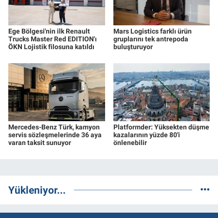
Ege Bölgesi'nin ilk Renault
Mars Logistics farklı ürün
Trucks Master Red EDITION'ı
gruplarını tek antrepoda
ÖKN Lojistik filosuna katıldı
buluşturuyor
Mercedes-Benz Türk, kamyon
Platformder: Yüksekten düşme
servis sözleşmelerinde 36 aya
kazalarının yüzde 80'i
varan taksit sunuyor
önlenebilir
Yükleniyor...