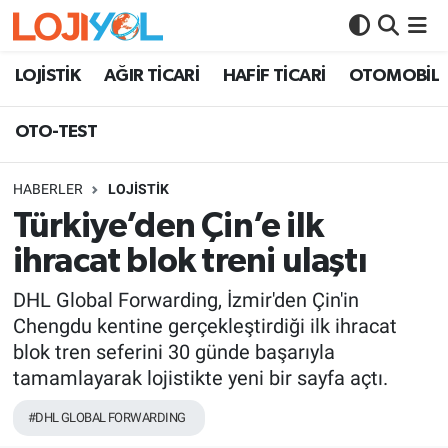
OTO-TEST
LOJİSTİK
AĞIR TİCARİ
HAFİF TİCARİ
OTOMOBİL
OTO-TEST
HABERLER
LOJİSTİK
Türkiye’den Çin’e ilk
ihracat blok treni ulaştı
DHL Global Forwarding, İzmir'den Çin'in
Chengdu kentine gerçekleştirdiği ilk ihracat
blok tren seferini 30 günde başarıyla
tamamlayarak lojistikte yeni bir sayfa açtı.
#DHL GLOBAL FORWARDING