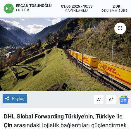
ERCAN TOSUNOĞLU
01.06.2026 - 10:53
2 DK
EDITÖR
YAYINLANMA
OKUNMA SÜRES
Paylaş
-
+
A
A
DHL Global Forwarding Türkiye
'nin,
Türkiye
ile
Çin
arasındaki lojistik bağlantıları güçlendirmek