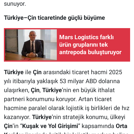
sunuyor.
Türkiye–Çin ticaretinde güçlü büyüme
Mars Logistics farklı
ürün gruplarını tek
antrepoda buluşturuyor
Türkiye
ile
Çin
arasındaki ticaret hacmi 2025
yılı itibarıyla yaklaşık 53 milyar ABD dolarına
ulaşırken,
Çin
,
Türkiye
’nin en büyük ithalat
partneri konumunu koruyor. Artan ticaret
hacmine paralel olarak lojistik iş birlikleri de hız
kazanıyor.
Türkiye
’nin stratejik konumu, ülkeyi
Çin
’in “
Kuşak ve Yol Girişimi
” kapsamında
Orta