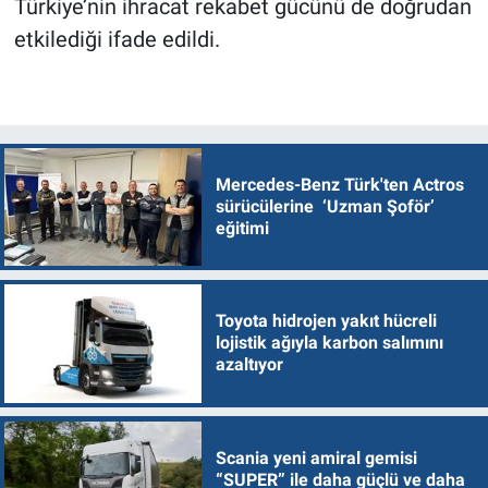
Türkiye’nin ihracat rekabet gücünü de doğrudan
etkilediği ifade edildi.
Mercedes-Benz Türk'ten Actros
sürücülerine ‘Uzman Şoför’
eğitimi
Toyota hidrojen yakıt hücreli
lojistik ağıyla karbon salımını
azaltıyor
Scania yeni amiral gemisi
“SUPER” ile daha güçlü ve daha