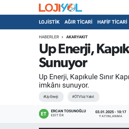
LOJİSTİK
AĞIR TİCARİ
HAFİF TİCARİ
OTO-TEST
HABERLER
AKARYAKIT
Up Enerji, Kapı
Sunuyor
Up Enerji, Kapıkule Sınır Kap
imkânı sunuyor.
#Up Enerji
#ÖTV’siz Yakıt
ERCAN TOSUNOĞLU
03.01.2025 - 10:17
EDITÖR
YAYINLANMA