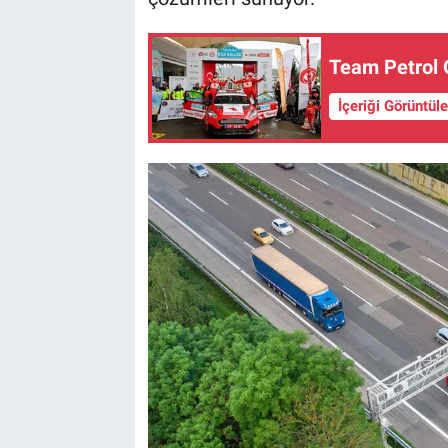
Team Petrol 
İçeriği Görüntül