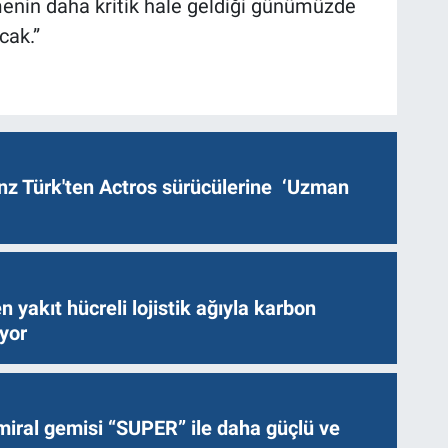
tmenin daha kritik hale geldiği günümüzde
cak.”
z Türk'ten Actros sürücülerine ‘Uzman
n yakıt hücreli lojistik ağıyla karbon
ıyor
miral gemisi “SUPER” ile daha güçlü ve