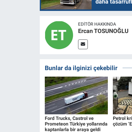
daha tasarruf
EDITÖR HAKKINDA
Ercan TOSUNOĞLU
Bunlar da ilginizi çekebilir
Ford Trucks, Castrol ve
Petrol kr
Prometeon Türkiye yollarında
çözüm ‘E
kaptanlarla bir araya geldi