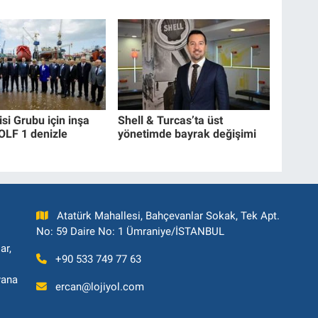
isi Grubu için inşa
Shell & Turcas’ta üst
OLF 1 denizle
yönetimde bayrak değişimi
Atatürk Mahallesi, Bahçevanlar Sokak, Tek Apt.
No: 59 Daire No: 1 Ümraniye/İSTANBUL
ar,
+90 533 749 77 63
yana
ercan@lojiyol.com