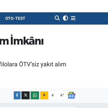
OTO-TEST
lım İmkânı
ilolara ÖTV’siz yakıt alım
-
+
A
A