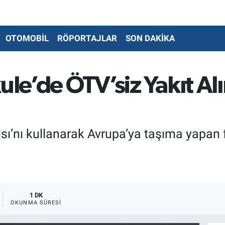
OTOMOBİL
RÖPORTAJLAR
SON DAKİKA
kule’de ÖTV’siz Yakıt A
ısı’nı kullanarak Avrupa’ya taşıma yapan f
1 DK
OKUNMA SÜRESI