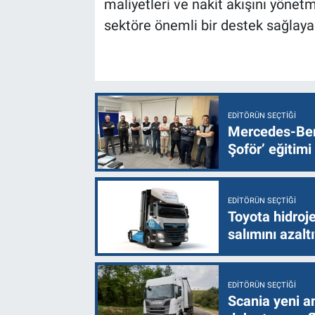
maliyetleri ve nakit akışını yöne
sektöre önemli bir destek sağlaya
EDITÖRÜN SEÇTIĞI
Mercedes-Ben
Şoför’ eğitimi
EDITÖRÜN SEÇTIĞI
Toyota hidroje
salımını azalt
EDITÖRÜN SEÇTIĞI
Scania yeni a