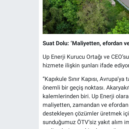
Suat Dolu: ‘Maliyetten, efordan 
Up Enerji Kurucu Ortağı ve CEO’su 
hizmete ilişkin şunları ifade ediyor
“Kapıkule Sınır Kapısı, Avrupa’ya t
önemli bir geçiş noktası. Akaryakı
kalemlerinden biri. Up Enerji olar
maliyetten, zamandan ve efordan k
destekleyen çözümler üretmek için 
sunduğumuz ÖTV’siz yakıt alım imk