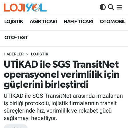
OTO-TEST
LOJİSTİK
AĞIR TİCARİ
HAFİF TİCARİ
OTOMOBİL
OTO-TEST
HABERLER
LOJİSTİK
UTİKAD ile SGS TransitNet
operasyonel verimlilik için
güçlerini birleştirdi
UTİKAD ile SGS TransitNet arasında imzalanan
iş birliği protokolü, lojistik firmalarının transit
süreçlerinde hız, verimlilik ve rekabet gücü
sağlamayı hedefliyor.