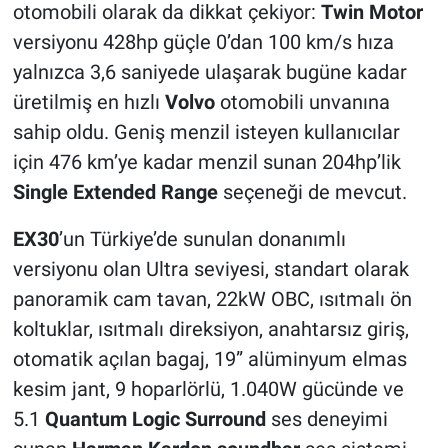
otomobili olarak da dikkat çekiyor:
Twin Motor
versiyonu 428hp güçle 0’dan 100 km/s hıza
yalnızca 3,6 saniyede ulaşarak bugüne kadar
üretilmiş en hızlı
Volvo
otomobili unvanına
sahip oldu. Geniş menzil isteyen kullanıcılar
için 476 km’ye kadar menzil sunan 204hp’lik
Single Extended Range
seçeneği de mevcut.
EX30
’un Türkiye’de sunulan donanımlı
versiyonu olan Ultra seviyesi, standart olarak
panoramik cam tavan, 22kW OBC, ısıtmalı ön
koltuklar, ısıtmalı direksiyon, anahtarsız giriş,
otomatik açılan bagaj, 19” alüminyum elmas
kesim jant, 9 hoparlörlü, 1.040W gücünde ve
5.1
Quantum Logic Surround
ses deneyimi