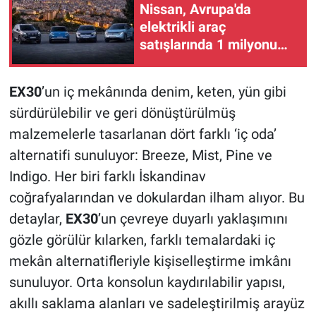
Nissan, Avrupa'da
elektrikli araç
satışlarında 1 milyonu
geride bıraktı
EX30
’un iç mekânında denim, keten, yün gibi
sürdürülebilir ve geri dönüştürülmüş
malzemelerle tasarlanan dört farklı ‘iç oda’
alternatifi sunuluyor: Breeze, Mist, Pine ve
Indigo. Her biri farklı İskandinav
coğrafyalarından ve dokulardan ilham alıyor. Bu
detaylar,
EX30
’un çevreye duyarlı yaklaşımını
gözle görülür kılarken, farklı temalardaki iç
mekân alternatifleriyle kişiselleştirme imkânı
sunuluyor. Orta konsolun kaydırılabilir yapısı,
akıllı saklama alanları ve sadeleştirilmiş arayüz