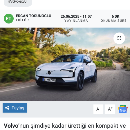
#Volvo ex30
ERCAN TOSUNOĞLU
26.06.2025 - 11:07
6 DK
EDITÖR
YAYINLANMA
OKUNMA SÜRES
Paylaş
-
+
A
A
Volvo
’nun şimdiye kadar ürettiği en kompakt ve