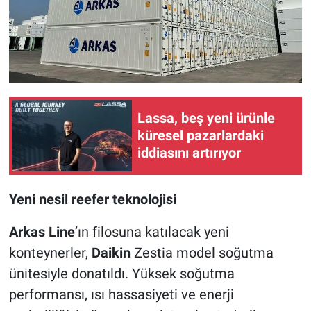
Lassa, beş yeni ürünle
küresel pazarlardaki
iddiasını artırıyor
Yeni nesil reefer teknolojisi
Arkas Line
’ın filosuna katılacak yeni
konteynerler,
Daikin
Zestia model soğutma
ünitesiyle donatıldı. Yüksek soğutma
performansı, ısı hassasiyeti ve enerji