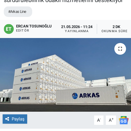
sürdürülebilirlik odaklı hizmetlerini destekliyor
#Arkas Line
ERCAN TOSUNOĞLU
21.05.2026 - 11:24
2 DK
EDITÖR
YAYINLANMA
OKUNMA SÜRES
Paylaş
-
+
A
A