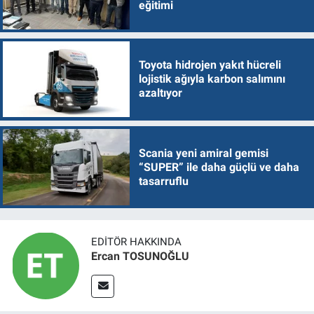
eğitimi
Toyota hidrojen yakıt hücreli
lojistik ağıyla karbon salımını
azaltıyor
Scania yeni amiral gemisi
“SUPER” ile daha güçlü ve daha
tasarruflu
EDITÖR HAKKINDA
Ercan TOSUNOĞLU