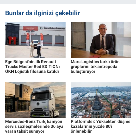
Bunlar da ilginizi çekebilir
Ege Bölgesi'nin ilk Renault
Mars Logistics farklı ürün
Trucks Master Red EDITION'ı
gruplarını tek antrepoda
ÖKN Lojistik filosuna katıldı
buluşturuyor
Mercedes-Benz Türk, kamyon
Platformder: Yüksekten düşme
servis sözleşmelerinde 36 aya
kazalarının yüzde 80'i
varan taksit sunuyor
önlenebilir