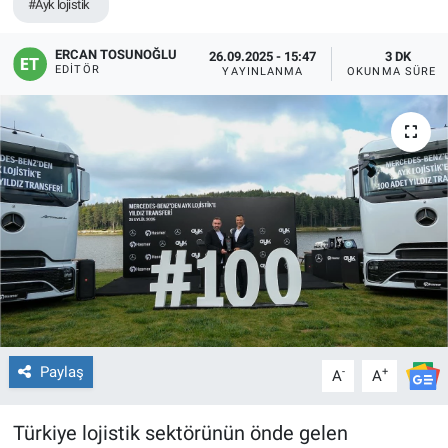
#Ayk lojistik
ERCAN TOSUNOĞLU
26.09.2025 - 15:47
3 DK
EDITÖR
YAYINLANMA
OKUNMA SÜRES
Paylaş
-
+
A
A
Türkiye lojistik sektörünün önde gelen