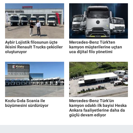
Aybir Lojistik filosunun üçte
Mercedes-Benz Türk'ten
ikisini Renault Trucks çekiciler
kamyon müşterilerine uçtan
oluşturuyor
uca dijital filo yönetimi
Kozlu Gıda Scania ile
Mercedes-Benz Türk’ün
büyümesini sürdürüyor
kamyon odaklı ilk bayisi Heska
Ankara faaliyetlerine daha da
güçlü devam ediyor