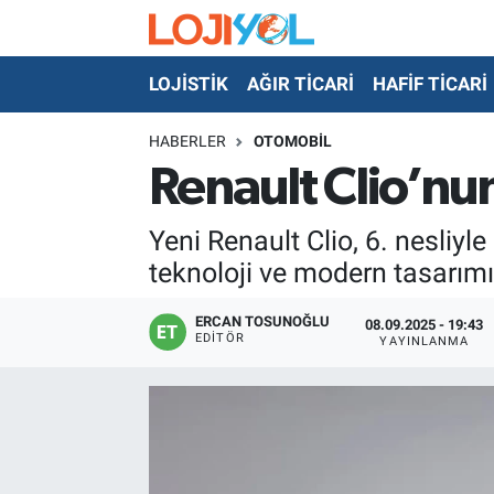
LOJİSTİK
AĞIR TİCARİ
HAFİF TİCARİ
OTO-TEST
HABERLER
OTOMOBİL
Renault Clio’nun
Yeni Renault Clio, 6. nesliyle
teknoloji ve modern tasarımı
ERCAN TOSUNOĞLU
08.09.2025 - 19:43
EDITÖR
YAYINLANMA