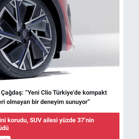
Çağdaş: “Yeni Clio Türkiye’de kompakt
ri olmayan bir deneyim sunuyor”
ğini korudu, SUV ailesi yüzde 37’nin
üdü