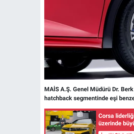
MAİS A.Ş. Genel Müdürü Dr. Berk 
hatchback segmentinde eşi benze
Corsa liderli
üzerinde büy