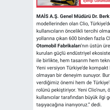
İçeriği Görüntül
MAİS A.Ş. Genel Müdürü Dr. Ber
modellerinden olan Clio, Türkiye’d
kullanıcıların öncelikli tercihi ol
yollarına çıkan 600 binden fazla C
Otomobil Fabrikaları
’nın üstün üre
kurulan güçlü endüstriyel ekosis
ile birlikte, hem tasarım hem tekno
Yeni versiyon Türkiye’de kompakt
olmayan bir deneyim sunuyor. Burs
verdiğimiz önemi hem de Türkiye’ni
rolünü pekiştiriyor. Yeni Clio’nun, 
kullanıcılar tarafından büyük ilgi 
taşıyacağına inanıyoruz.” dedi.