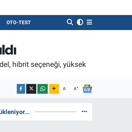
OTO-TEST
ldı
del, hibrit seçeneği, yüksek
-
+
A
A
ükleniyor...