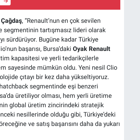
e
k Çağdaş
, “Renault’nun en çok sevilen
e segmentinin tartışmasız lideri olarak
mayı sürdürüyor. Bugüne kadar Türkiye
lio’nun başarısı, Bursa’daki
Oyak Renault
tim kapasitesi ve yerli tedarikçilerle
tem sayesinde mümkün oldu. Yeni nesil Clio
lojide çıtayı bir kez daha yükseltiyoruz.
 hatchback segmentinde eşi benzeri
a’da üretiliyor olması, hem yerli üretime
n global üretim zincirindeki stratejik
önceki nesillerinde olduğu gibi, Türkiye’deki
göreceğine ve satış başarısını daha da yukarı